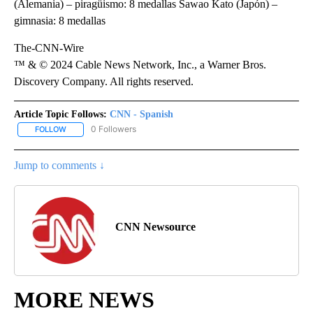
(Alemania) – piragüismo: 8 medallas Sawao Kato (Japón) –
gimnasia: 8 medallas
The-CNN-Wire
™ & © 2024 Cable News Network, Inc., a Warner Bros.
Discovery Company. All rights reserved.
Article Topic Follows:
CNN - Spanish
0 Followers
FOLLOW
FOLLOW "CNN - SPANISH" TO RECEIVE NOTIFICATIONS ABOUT NE
Jump to comments ↓
CNN Newsource
MORE NEWS