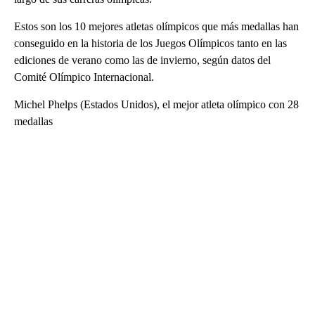
Estos son los 10 mejores atletas olímpicos que más medallas han
conseguido en la historia de los Juegos Olímpicos tanto en las
ediciones de verano como las de invierno, según datos del
Comité Olímpico Internacional.
Michel Phelps (Estados Unidos), el mejor atleta olímpico con 28
medallas
A
D
V
E
R
TI
S
E
M
E
N
T