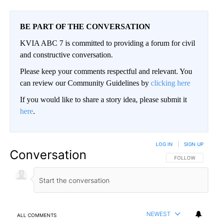
BE PART OF THE CONVERSATION
KVIA ABC 7 is committed to providing a forum for civil
and constructive conversation.
Please keep your comments respectful and relevant. You
can review our Community Guidelines by
clicking here
If you would like to share a story idea, please submit it
here
.
LOG IN
|
SIGN UP
Conversation
FOLLOW THIS CO
FOLLOW
NEWEST
ALL COMMENTS