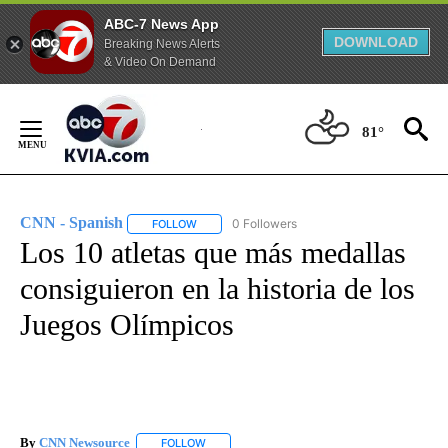
ABC-7 News App
DOWNLOAD
Breaking News Alerts
& Video On Demand
Skip
to
81°
Content
CNN - Spanish
0 Followers
FOLLOW
FOLLOW "CNN - SPANISH" TO RECEIVE NOTIFI
Los 10 atletas que más medallas
consiguieron en la historia de los
Juegos Olímpicos
By
CNN Newsource
FOLLOW
FOLLOW "" TO RECEIVE NOTIFICATIONS ABOU