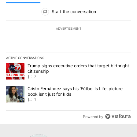
All Comments
Start the conversation
ADVERTISEMENT
ACTIVE CONVERSATIONS
The following is a list of the most commented articles in the last 7
A trending article titled "Trump signs executive orders that targe
Trump signs executive orders that target birthright
citizenship
7
A trending article titled "Cristo Fernández says his 'Fútbol Is Life'
Cristo Fernández says his 'Fútbol Is Life' picture
book isn't just for kids
1
Powered by