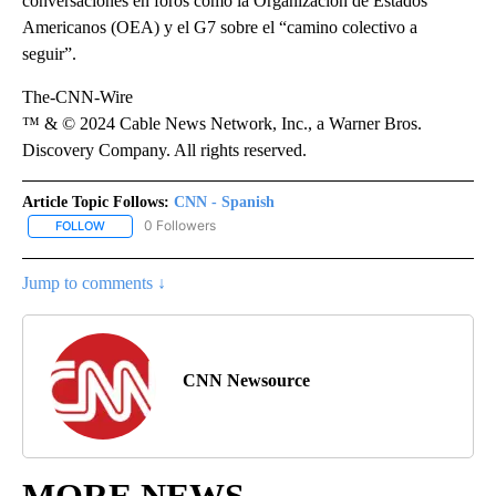
conversaciones en foros como la Organización de Estados
Americanos (OEA) y el G7 sobre el “camino colectivo a
seguir”.
The-CNN-Wire
™ & © 2024 Cable News Network, Inc., a Warner Bros.
Discovery Company. All rights reserved.
Article Topic Follows:
CNN - Spanish
0 Followers
FOLLOW
FOLLOW "CNN - SPANISH" TO RECEIVE NOTIFICATIONS ABOUT NE
Jump to comments ↓
CNN Newsource
MORE NEWS