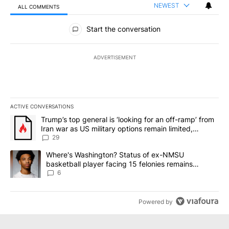
NEWEST
ALL COMMENTS
All Comments
Start the conversation
ADVERTISEMENT
ACTIVE CONVERSATIONS
The following is a list of the most commented articles in the last 7
A trending article titled "Trump’s top general is ‘looking for an o
Trump’s top general is ‘looking for an off-ramp’ from
Iran war as US military options remain limited,
sources say
29
A trending article titled "Where's Washington? Status of ex-NMS
Where's Washington? Status of ex-NMSU
basketball player facing 15 felonies remains
unknown
6
Powered by