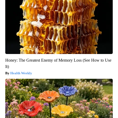
Honey: The Greatest Enemy of Memory Loss (See How to Use
It)
Health Weekly