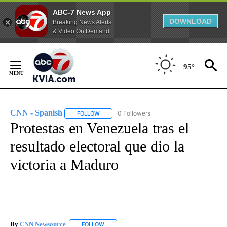
ABC-7 News App
DOWNLOAD
Breaking News Alerts
& Video On Demand
Skip
to
95°
Content
CNN - Spanish
0 Followers
FOLLOW
FOLLOW "CNN - SPANISH" TO RECEIVE NOTIFI
Protestas en Venezuela tras el
resultado electoral que dio la
victoria a Maduro
By
CNN Newsource
FOLLOW
FOLLOW "" TO RECEIVE NOTIFICATIONS ABOU