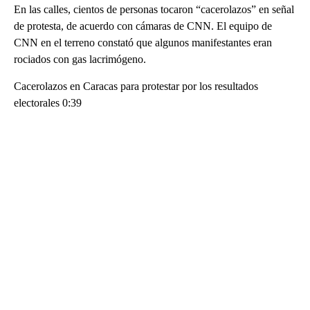
En las calles, cientos de personas tocaron “cacerolazos” en señal
de protesta, de acuerdo con cámaras de CNN. El equipo de
CNN en el terreno constató que algunos manifestantes eran
rociados con gas lacrimógeno.
Cacerolazos en Caracas para protestar por los resultados
electorales 0:39
A
D
V
E
R
TI
S
E
M
E
N
T