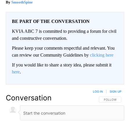
SmoothSpine
BE PART OF THE CONVERSATION
KVIA ABC 7 is committed to providing a forum for civil
and constructive conversation.
Please keep your comments respectful and relevant. You
can review our Community Guidelines by
clicking here
If you would like to share a story idea, please submit it
here
.
LOG IN
|
SIGN UP
Conversation
FOLLOW THIS CO
FOLLOW