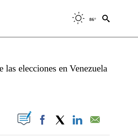
86°
TIFICATIONS ABOUT NEW PAGES ON "CNN - SPANISH".
e las elecciones en Venezuela
ABOUT NEW PAGES ON "".
Facebook
X
LinkedIn
Email