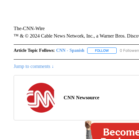
The-CNN-Wire
™ & © 2024 Cable News Network, Inc., a Warner Bros. Discove
Article Topic Follows:
CNN - Spanish
0 Follower
FOLLOW
FOLLOW "CNN - S
Jump to comments ↓
CNN Newsource