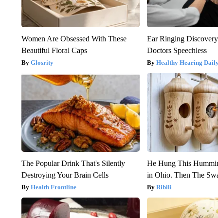
Women Are Obsessed With These
Ear Ringing Discover
Beautiful Floral Caps
Doctors Speechless
Glosrity
Healthy Hearing Dail
The Popular Drink That's Silently
He Hung This Hummin
Destroying Your Brain Cells
in Ohio. Then The S
Health Frontline
Ribili