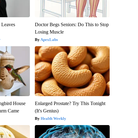
y Leaves
Doctor Begs Seniors: Do This to Stop
Losing Muscle
y
ApexLabs
gbird House
Enlarged Prostate? Try This Tonight
warm Came
(It's Genius)
Health Weekly