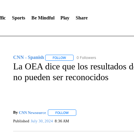
fic
Sports
Be Mindful
Play
Share
CNN - Spanish
0 Followers
FOLLOW
FOLLOW "CNN - SPANISH" TO RECEIVE NO
La OEA dice que los resultados d
no pueden ser reconocidos
By
CNN Newsource
FOLLOW
FOLLOW "" TO RECEIVE NOTIFICATIONS 
Published
July 30, 2024
8:36 AM