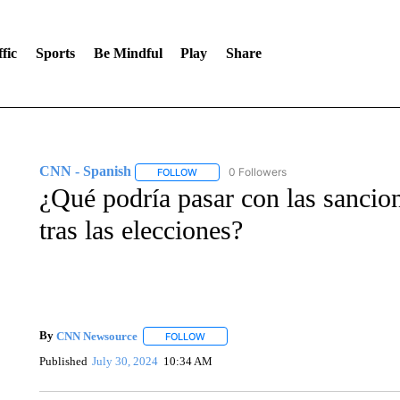
fic
Sports
Be Mindful
Play
Share
CNN - Spanish
0 Followers
FOLLOW
FOLLOW "CNN - SPANISH" TO RECEIVE NO
¿Qué podría pasar con las sanci
tras las elecciones?
By
CNN Newsource
FOLLOW
FOLLOW "" TO RECEIVE NOTIFICATIONS 
Published
July 30, 2024
10:34 AM