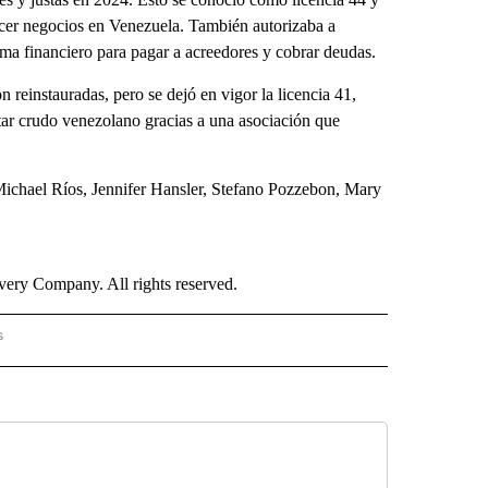
acer negocios en Venezuela. También autorizaba a
ma financiero para pagar a acreedores y cobrar deudas.
n reinstauradas, pero se dejó en vigor la licencia 41,
ar crudo venezolano gracias a una asociación que
chael Ríos, Jennifer Hansler, Stefano Pozzebon, Mary
ry Company. All rights reserved.
s
PANISH" TO RECEIVE NOTIFICATIONS ABOUT NEW PAGES ON "CNN - SPANISH".