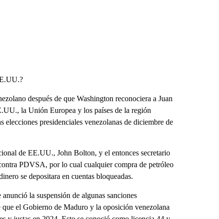
EE.UU.?
venezolano después de que Washington reconociera a Juan
.UU., la Unión Europea y los países de la región
as elecciones presidenciales venezolanas de diciembre de
cional de EE.UU., John Bolton, y el entonces secretario
contra PDVSA, por lo cual cualquier compra de petróleo
dinero se depositara en cuentas bloqueadas.
 anunció la suspensión de algunas sanciones
 de que el Gobierno de Maduro y la oposición venezolana
es y justas en 2024. Esto se conoció como licencia 44 y