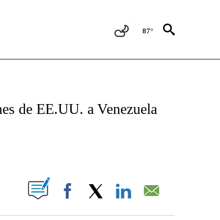
87°
TIFICATIONS ABOUT NEW PAGES ON "CNN - SPANISH".
ones de EE.UU. a Venezuela
ABOUT NEW PAGES ON "".
Facebook
X
LinkedIn
Email