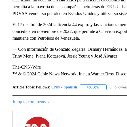
permitía a la mayoría de las compañías petroleras de EE.UU. h
PDVSA vender su petróleo en Estados Unidos y utilizar su siste
El 17 de abril de 2024 la licencia 44 expiró y las sanciones fuero
concedida en noviembre de 2022, que permite a Chevron export
mantiene con Petróleos de Venezuela.
— Con información de Gonzalo Zegarra, Osmary Hernández, Mi
Triny Mena, Ivana Kottasová, Jessie Yeung y José Álvarez.
The-CNN-Wire
™ & © 2024 Cable News Network, Inc., a Warner Bros. Discove
Article Topic Follows:
CNN - Spanish
0 Follower
FOLLOW
FOLLOW "CNN - S
Jump to comments ↓