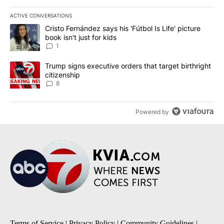
ACTIVE CONVERSATIONS
The following is a list of the most commented articles in the last 7
A trending article titled "Cristo Fernández says his 'Fútbol Is Life'
Cristo Fernández says his 'Fútbol Is Life' picture
book isn't just for kids
1
A trending article titled "Trump signs executive orders that targe
Trump signs executive orders that target birthright
citizenship
8
Powered by
Terms of Service
|
Privacy Policy
|
Community Guidelines
|