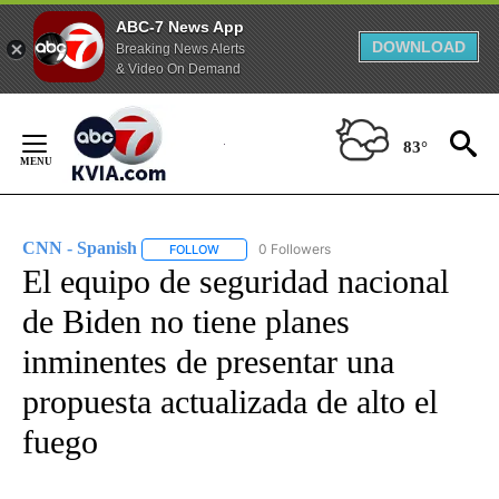
ABC-7 News App
DOWNLOAD
Breaking News Alerts
& Video On Demand
Skip
to
83°
Content
CNN - Spanish
0 Followers
FOLLOW
FOLLOW "CNN - SPANISH" TO RECEIVE NOTIFI
El equipo de seguridad nacional
de Biden no tiene planes
inminentes de presentar una
propuesta actualizada de alto el
fuego