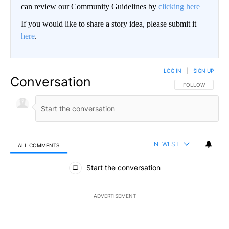
can review our Community Guidelines by
clicking here
If you would like to share a story idea, please submit it
here
.
LOG IN
|
SIGN UP
Conversation
FOLLOW THIS CO
FOLLOW
NEWEST
ALL COMMENTS
All Comments
Start the conversation
ADVERTISEMENT