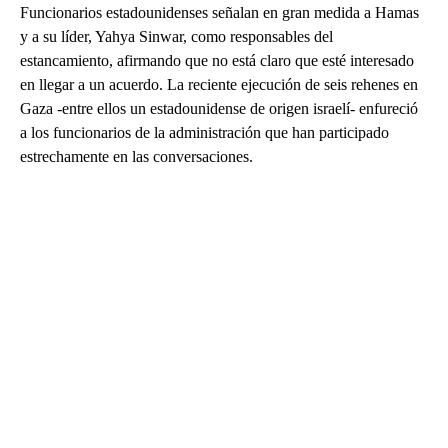
Funcionarios estadounidenses señalan en gran medida a Hamas
y a su líder, Yahya Sinwar, como responsables del
estancamiento, afirmando que no está claro que esté interesado
en llegar a un acuerdo. La reciente ejecución de seis rehenes en
Gaza -entre ellos un estadounidense de origen israelí- enfureció
a los funcionarios de la administración que han participado
estrechamente en las conversaciones.
A
D
V
E
R
TI
S
E
M
E
N
T