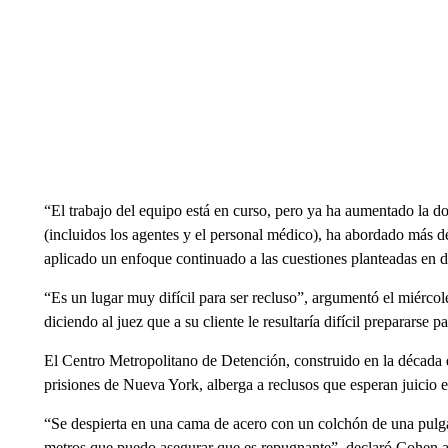
“El trabajo del equipo está en curso, pero ya ha aumentado la do
(incluidos los agentes y el personal médico), ha abordado más d
aplicado un enfoque continuado a las cuestiones planteadas en do
“Es un lugar muy difícil para ser recluso”, argumentó el miérco
diciendo al juez que a su cliente le resultaría difícil prepararse pa
El Centro Metropolitano de Detención, construido en la década d
prisiones de Nueva York, alberga a reclusos que esperan juicio 
“Se despierta en una cama de acero con un colchón de una pulga
metros que puedo asegurar que es repugnante”, declaró Cohen 