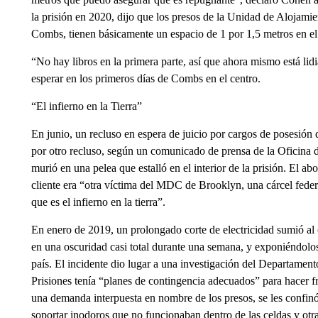
la prisión en 2020, dijo que los presos de la Unidad de Alojamie
Combs, tienen básicamente un espacio de 1 por 1,5 metros en e
“No hay libros en la primera parte, así que ahora mismo está li
esperar en los primeros días de Combs en el centro.
“El infierno en la Tierra”
En junio, un recluso en espera de juicio por cargos de posesión
por otro recluso, según un comunicado de prensa de la Oficina 
murió en una pelea que estalló en el interior de la prisión. El
cliente era “otra víctima del MDC de Brooklyn, una cárcel feder
que es el infierno en la tierra”.
En enero de 2019, un prolongado corte de electricidad sumió al c
en una oscuridad casi total durante una semana, y exponiéndolos 
país. El incidente dio lugar a una investigación del Departamento
Prisiones tenía “planes de contingencia adecuados” para hacer fr
una demanda interpuesta en nombre de los presos, se les confinó 
soportar inodoros que no funcionaban dentro de las celdas y otr