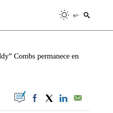
97°
TIFICATIONS ABOUT NEW PAGES ON "CNN - SPANISH".
iddy” Combs permanece en
ABOUT NEW PAGES ON "".
Facebook
X
LinkedIn
Email