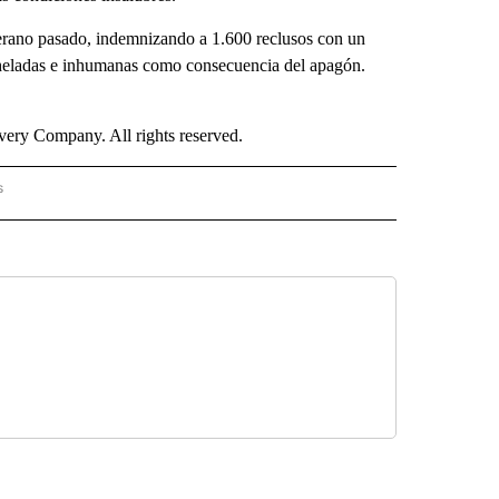
verano pasado, indemnizando a 1.600 reclusos con un
 heladas e inhumanas como consecuencia del apagón.
ry Company. All rights reserved.
s
PANISH" TO RECEIVE NOTIFICATIONS ABOUT NEW PAGES ON "CNN - SPANISH".