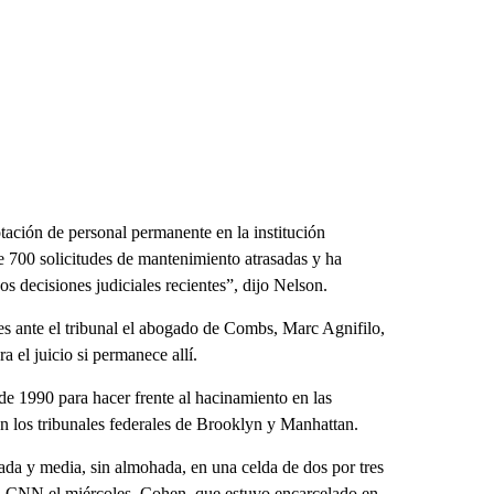
tación de personal permanente en la institución
e 700 solicitudes de mantenimiento atrasadas y ha
s decisiones judiciales recientes”, dijo Nelson.
les ante el tribunal el abogado de Combs, Marc Agnifilo,
ra el juicio si permanece allí.
e 1990 para hacer frente al hacinamiento en las
en los tribunales federales de Brooklyn y Manhattan.
da y media, sin almohada, en una celda de dos por tres
a CNN el miércoles. Cohen, que estuvo encarcelado en