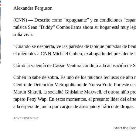
Alexandra Ferguson
(CNN) — Descrito como “repugnante” y en condiciones “espantos
música Sean “Diddy” Combs llama ahora su hogar está muy lejo
solía vivir.
“Cuando se despierta, ve las paredes de tabique pintadas de bla
el miércoles a CNN Michael Cohen, exabogado del presidente
Cómo la valentía de Cassie Ventura condujo a la acusación d
Cohen lo sabe de sobra. Es uno de los muchos reclusos de alto 
Centro de Detención Metropolitano de Nueva York. Por este cen
Martin Shkreli, la socialité Ghislaine Maxwell, el otrora niño 
rapero Fetty Wap. En estos momentos, el presunto líder del cárt
a la espera de juicio por cargos de asesinato y tráfico de drogas.
ADVERTISEMENT
Start the Co