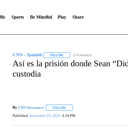
fic
Sports
Be Mindful
Play
Share
CNN - Spanish
0 Followers
FOLLOW
FOLLOW "CNN - SPANISH" TO RECEIVE NO
Así es la prisión donde Sean “D
custodia
By
CNN Newsource
FOLLOW
FOLLOW "" TO RECEIVE NOTIFICATIONS 
Published
September 19, 2024
4:24 PM