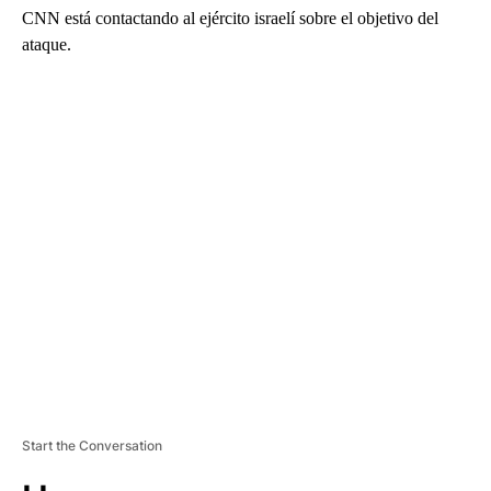
CNN está contactando al ejército israelí sobre el objetivo del
ataque.
A
D
V
E
R
TI
S
E
M
E
N
T
Start the Conversation