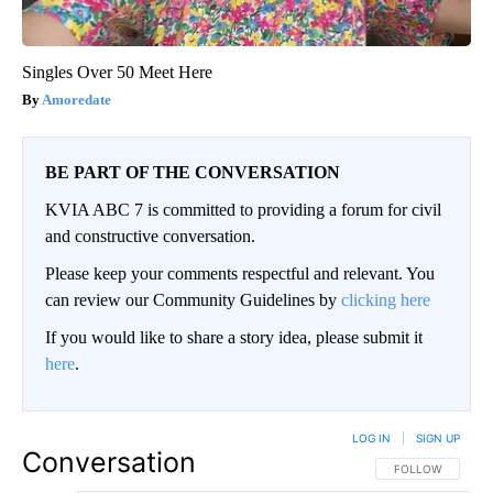
Singles Over 50 Meet Here
Amoredate
BE PART OF THE CONVERSATION
KVIA ABC 7 is committed to providing a forum for civil
and constructive conversation.
Please keep your comments respectful and relevant. You
can review our Community Guidelines by
clicking here
If you would like to share a story idea, please submit it
here
.
LOG IN
|
SIGN UP
Conversation
FOLLOW THIS CO
FOLLOW