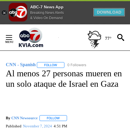
ABC-7 News App
DOWNLOAD
Breaking News Alerts
& Video On Demand
Skip
to
77°
Content
CNN - Spanish
0 Followers
FOLLOW
FOLLOW "CNN - SPANISH" TO RECEIVE NOTIFI
Al menos 27 personas mueren en
un solo ataque de Israel en Gaza
By
CNN Newsource
FOLLOW
FOLLOW "" TO RECEIVE NOTIFICATIONS ABOU
Published
November 7, 2024
4:51 PM