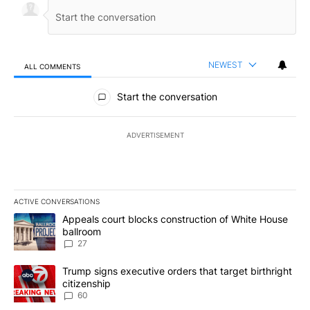
NEWEST
ALL COMMENTS
All Comments
Start the conversation
ADVERTISEMENT
ACTIVE CONVERSATIONS
The following is a list of the most commented articles in the last 7
A trending article titled "Appeals court blocks construction of W
Appeals court blocks construction of White House
ballroom
27
A trending article titled "Trump signs executive orders that targe
Trump signs executive orders that target birthright
citizenship
60