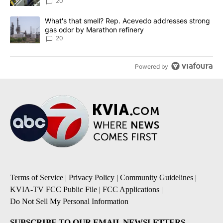
20
A trending article titled "What's that smell? Rep. Acevedo addre
What's that smell? Rep. Acevedo addresses strong
gas odor by Marathon refinery
20
Powered by
Terms of Service
|
Privacy Policy
|
Community Guidelines
|
KVIA-TV FCC Public File
|
FCC Applications
|
Do Not Sell My Personal Information
SUBSCRIBE TO OUR EMAIL NEWSLETTERS