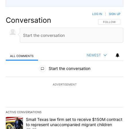
LOG IN
|
SIGN UP
Conversation
FOLLOW THIS CO
FOLLOW
NEWEST
ALL COMMENTS
All Comments
Start the conversation
ADVERTISEMENT
ACTIVE CONVERSATIONS
The following is a list of the most commented articles in the last 7
A trending article titled "Small Texas law firm set to receive $
Small Texas law firm set to receive $150M contract
to represent unaccompanied migrant children