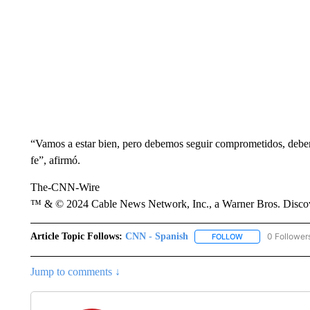
“Vamos a estar bien, pero debemos seguir comprometidos, debem
fe”, afirmó.
The-CNN-Wire
™ & © 2024 Cable News Network, Inc., a Warner Bros. Discove
Article Topic Follows:
CNN - Spanish
0 Follower
FOLLOW
FOLLOW "CNN - S
Jump to comments ↓