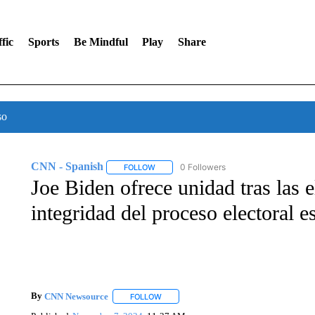
fic
Sports
Be Mindful
Play
Share
so
CNN - Spanish
0 Followers
FOLLOW
FOLLOW "CNN - SPANISH" TO RECEIVE NO
Joe Biden ofrece unidad tras las e
integridad del proceso electoral 
By
CNN Newsource
FOLLOW
FOLLOW "" TO RECEIVE NOTIFICATIONS 