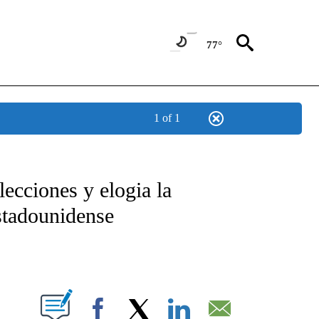
77°
1 of 1
TIFICATIONS ABOUT NEW PAGES ON "CNN - SPANISH".
lecciones y elogia la
estadounidense
ABOUT NEW PAGES ON "".