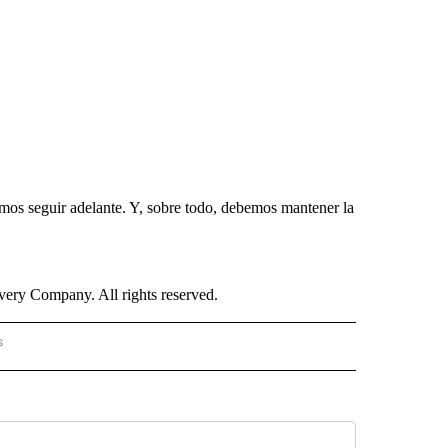
os seguir adelante. Y, sobre todo, debemos mantener la
ry Company. All rights reserved.
s
PANISH" TO RECEIVE NOTIFICATIONS ABOUT NEW PAGES ON "CNN - SPANISH".