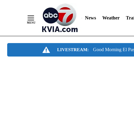
News
Weather
Traf
Skip
Good Morning El Pa
LIVESTREAM:
to
Content