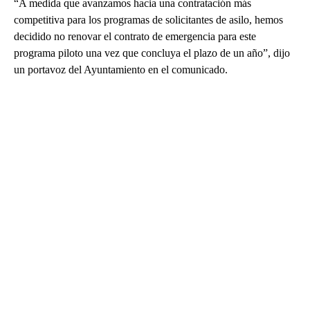
“A medida que avanzamos hacia una contratación más
competitiva para los programas de solicitantes de asilo, hemos
decidido no renovar el contrato de emergencia para este
programa piloto una vez que concluya el plazo de un año”, dijo
un portavoz del Ayuntamiento en el comunicado.
A
D
V
E
R
TI
S
E
M
E
N
T