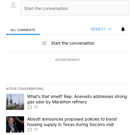
NEWEST
ALL COMMENTS
All Comments
Start the conversation
ADVERTISEMENT
ACTIVE CONVERSATIONS
The following is a list of the most commented articles in the last 7
A trending article titled "What's that smell? Rep. Acevedo addre
What's that smell? Rep. Acevedo addresses strong
gas odor by Marathon refinery
12
A trending article titled "Abbott announces proposed policies to 
Abbott announces proposed policies to boost
housing supply in Texas during Socorro visit
17