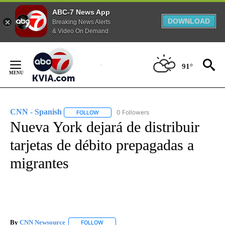
ABC-7 News App
DOWNLOAD
Breaking News Alerts
& Video On Demand
Skip
to
91°
Content
CNN - Spanish
0 Followers
FOLLOW
FOLLOW "CNN - SPANISH" TO RECEIVE NOTIFI
Nueva York dejará de distribuir
tarjetas de débito prepagadas a
migrantes
By
CNN Newsource
FOLLOW
FOLLOW "" TO RECEIVE NOTIFICATIONS ABOU