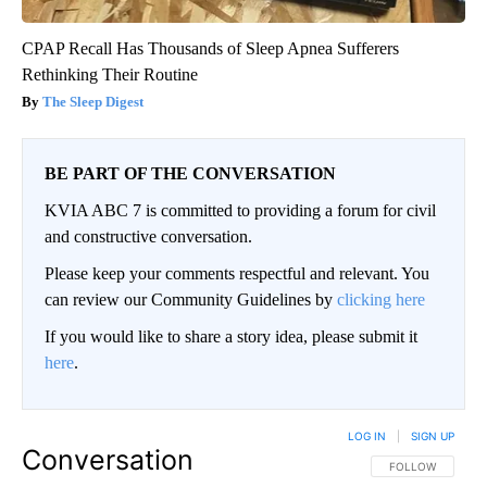
CPAP Recall Has Thousands of Sleep Apnea Sufferers
Rethinking Their Routine
The Sleep Digest
BE PART OF THE CONVERSATION
KVIA ABC 7 is committed to providing a forum for civil
and constructive conversation.
Please keep your comments respectful and relevant. You
can review our Community Guidelines by
clicking here
If you would like to share a story idea, please submit it
here
.
LOG IN
|
SIGN UP
Conversation
FOLLOW THIS CO
FOLLOW