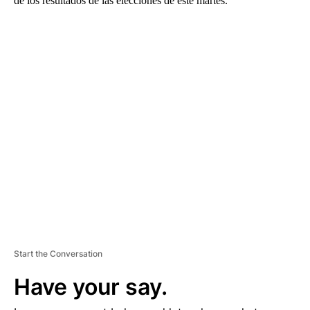
de los resultados de las elecciones de este martes.”
A
D
V
E
R
TI
S
E
M
E
N
T
Start the Conversation
Have your say.