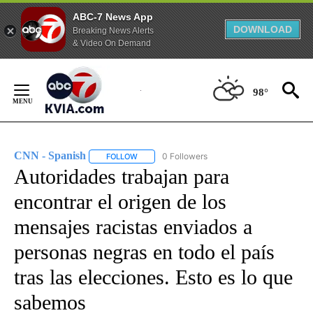
ABC-7 News App
DOWNLOAD
Breaking News Alerts
& Video On Demand
Skip
to
98°
Content
CNN - Spanish
0 Followers
FOLLOW
FOLLOW "CNN - SPANISH" TO RECEIVE NOTIFI
Autoridades trabajan para
encontrar el origen de los
mensajes racistas enviados a
personas negras en todo el país
tras las elecciones. Esto es lo que
sabemos