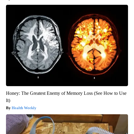
Honey: The Greatest Enemy of Memory Loss (See How to Use
It)
Health Weekly