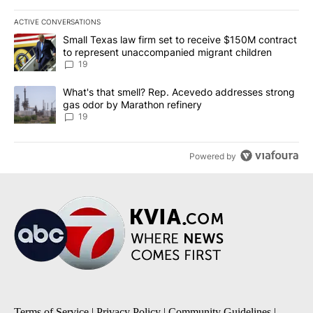
ACTIVE CONVERSATIONS
The following is a list of the most commented articles in the last 7
A trending article titled "Small Texas law firm set to receive $
Small Texas law firm set to receive $150M contract
to represent unaccompanied migrant children
19
A trending article titled "What's that smell? Rep. Acevedo addre
What's that smell? Rep. Acevedo addresses strong
gas odor by Marathon refinery
19
Powered by
Terms of Service
|
Privacy Policy
|
Community Guidelines
|