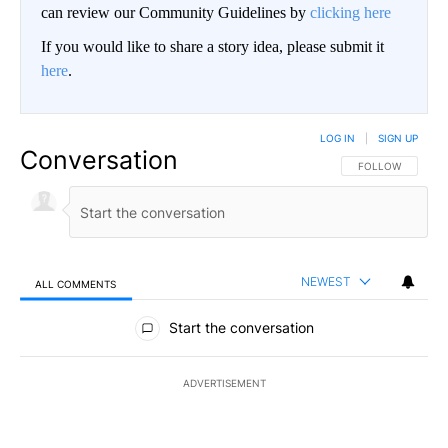
can review our Community Guidelines by
clicking here
If you would like to share a story idea, please submit it
here
.
LOG IN
|
SIGN UP
Conversation
FOLLOW THIS CO
FOLLOW
NEWEST
ALL COMMENTS
All Comments
Start the conversation
ADVERTISEMENT