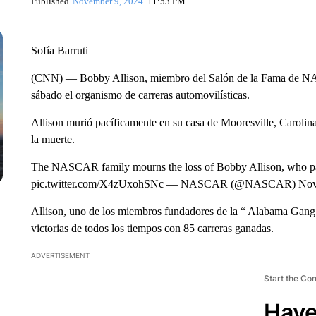
Published
November 9, 2024
11:53 PM
Sofía Barruti
(CNN) — Bobby Allison, miembro del Salón de la Fama de NASC
sábado el organismo de carreras automovilísticas.
Allison murió pacíficamente en su casa de Mooresville, Caroli
la muerte.
The NASCAR family mourns the loss of Bobby Allison, who pas
pic.twitter.com/X4zUxohSNc — NASCAR (@NASCAR) Nove
Allison, uno de los miembros fundadores de la “ Alabama Gang 
victorias de todos los tiempos con 85 carreras ganadas.
ADVERTISEMENT
Start the Co
Have