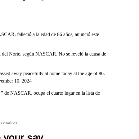
Facebook
X
LinkedIn
Email
AR, falleció a la edad de 86 años, anunció este
na del Norte, según NASCAR. No se reveló la causa de
sed away peacefully at home today at the age of 86.
mber 10, 2024
” de NASCAR, ocupa el cuarto lugar en la lista de
nversation
 your say.