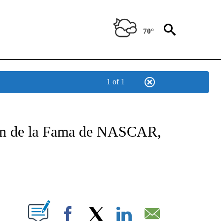
70°
1 of 1
TIFICATIONS ABOUT NEW PAGES ON "CNN - SPANISH".
lón de la Fama de NASCAR,
ABOUT NEW PAGES ON "".