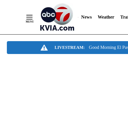
News
Weather
Traf
Skip
Good Morning El Pa
LIVESTREAM:
to
Content