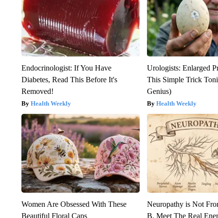
Endocrinologist: If You Have
Urologists: Enlarged P
Diabetes, Read This Before It's
This Simple Trick Tonig
Removed!
Genius)
Health Weekly
Health Weekly
Women Are Obsessed With These
Neuropathy is Not Fr
Beautiful Floral Caps
B. Meet The Real Ene