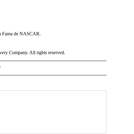
de la Fama de NASCAR.
ry Company. All rights reserved.
s
PANISH" TO RECEIVE NOTIFICATIONS ABOUT NEW PAGES ON "CNN - SPANISH".