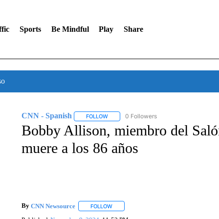
fic
Sports
Be Mindful
Play
Share
so
CNN - Spanish
0 Followers
FOLLOW
FOLLOW "CNN - SPANISH" TO RECEIVE NO
Bobby Allison, miembro del Sa
muere a los 86 años
By
CNN Newsource
FOLLOW
FOLLOW "" TO RECEIVE NOTIFICATIONS 