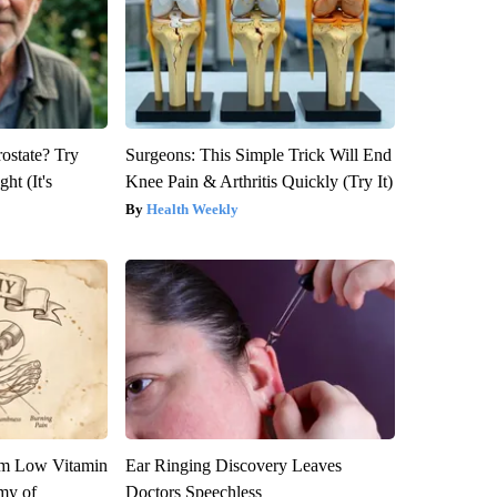
rostate? Try
Surgeons: This Simple Trick Will End
ht (It's
Knee Pain & Arthritis Quickly (Try It)
Health Weekly
om Low Vitamin
Ear Ringing Discovery Leaves
my of
Doctors Speechless