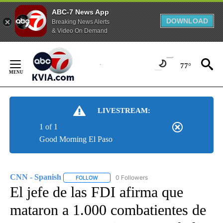
ABC-7 News App
DOWNLOAD
Breaking News Alerts
& Video On Demand
Skip
to
77°
Content
LIVESTREAM:
1 of 1
Good Morning El Paso
CNN - Spanish
0 Followers
FOLLOW
FOLLOW "CNN - SPANISH" TO RECEIVE NOTIFI
El jefe de las FDI afirma que
mataron a 1.000 combatientes de