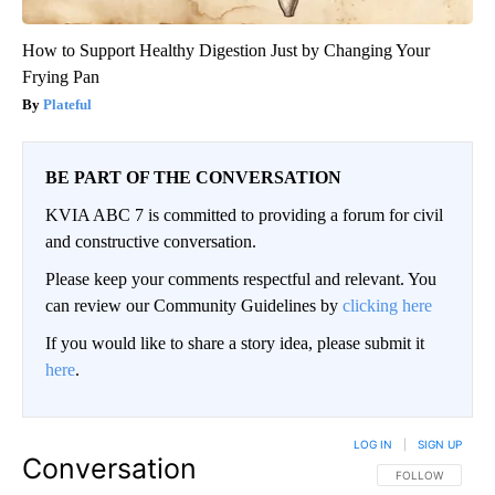
How to Support Healthy Digestion Just by Changing Your
Frying Pan
Plateful
BE PART OF THE CONVERSATION
KVIA ABC 7 is committed to providing a forum for civil
and constructive conversation.
Please keep your comments respectful and relevant. You
can review our Community Guidelines by
clicking here
If you would like to share a story idea, please submit it
here
.
LOG IN
|
SIGN UP
Conversation
FOLLOW THIS CO
FOLLOW