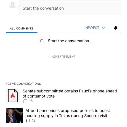
NEWEST
ALL COMMENTS
All Comments
Start the conversation
ADVERTISEMENT
ACTIVE CONVERSATIONS
The following is a list of the most commented articles in the last 7
A trending article titled "Senate subcommittee obtains Fauci’s 
Senate subcommittee obtains Fauci’s phone ahead
of contempt vote
16
A trending article titled "Abbott announces proposed policies to 
Abbott announces proposed policies to boost
housing supply in Texas during Socorro visit
12