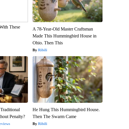
With These
A 78-Year-Old Master Craftsman
Made This Hummingbird House in
Ohio. Then This
Ribili
Traditional
He Hung This Hummingbird House.
hout Penalty?
Then The Swarm Came
eviews
Ribili