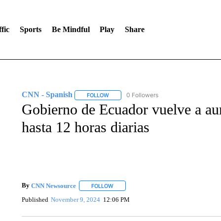
fic
Sports
Be Mindful
Play
Share
CNN - Spanish
0 Followers
FOLLOW
FOLLOW "CNN - SPANISH" TO RECEIVE NO
Gobierno de Ecuador vuelve a aum
hasta 12 horas diarias
By
CNN Newsource
FOLLOW
FOLLOW "" TO RECEIVE NOTIFICATIONS 
Published
November 9, 2024
12:06 PM