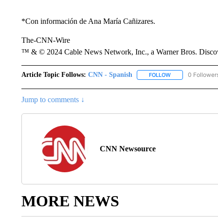
*Con información de Ana María Cañizares.
The-CNN-Wire
™ & © 2024 Cable News Network, Inc., a Warner Bros. Discove
Article Topic Follows:
CNN - Spanish
0 Follower
FOLLOW
FOLLOW "CNN - S
Jump to comments ↓
CNN Newsource
MORE NEWS