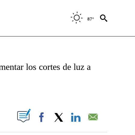
87°
TIFICATIONS ABOUT NEW PAGES ON "CNN - SPANISH".
entar los cortes de luz a
ABOUT NEW PAGES ON "".
Facebook
X
LinkedIn
Email