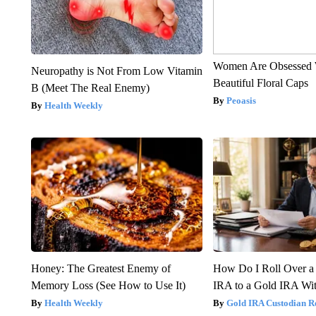
Women Are Obsessed 
Neuropathy is Not From Low Vitamin
Beautiful Floral Caps
B (Meet The Real Enemy)
Peoasis
Health Weekly
Honey: The Greatest Enemy of
How Do I Roll Over a 
Memory Loss (See How to Use It)
IRA to a Gold IRA Wit
Health Weekly
Gold IRA Custodian R