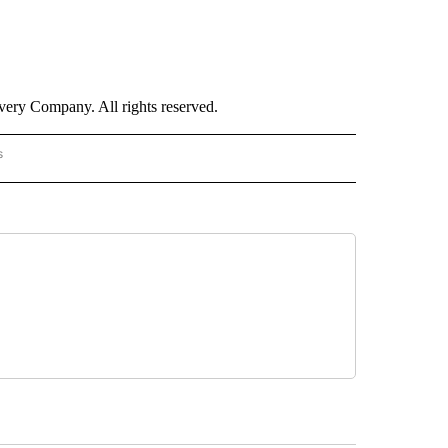
ry Company. All rights reserved.
s
PANISH" TO RECEIVE NOTIFICATIONS ABOUT NEW PAGES ON "CNN - SPANISH".