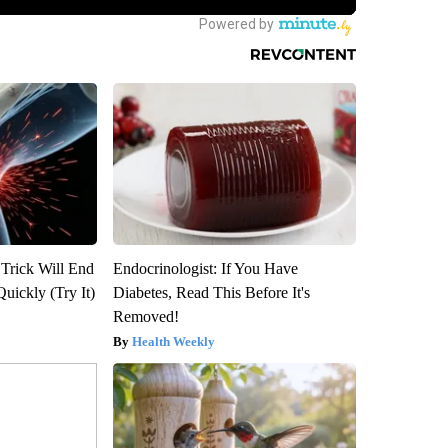
 Trick Will End
Endocrinologist: If You Have
Quickly (Try It)
Diabetes, Read This Before It's
Removed!
Health Weekly