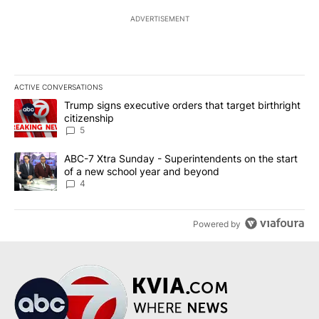
ADVERTISEMENT
ACTIVE CONVERSATIONS
The following is a list of the most commented articles in the last 7
A trending article titled "Trump signs executive orders that targe
Trump signs executive orders that target birthright
citizenship
5
A trending article titled "ABC-7 Xtra Sunday - Superintendents o
ABC-7 Xtra Sunday - Superintendents on the start
of a new school year and beyond
4
Powered by