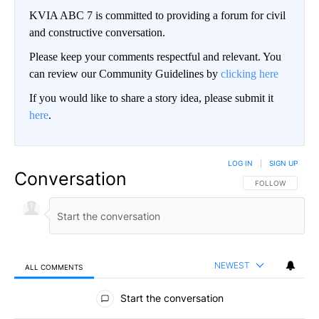
KVIA ABC 7 is committed to providing a forum for civil
and constructive conversation.
Please keep your comments respectful and relevant. You
can review our Community Guidelines by
clicking here
If you would like to share a story idea, please submit it
here
.
LOG IN
|
SIGN UP
Conversation
FOLLOW THIS CO
FOLLOW
NEWEST
ALL COMMENTS
All Comments
Start the conversation