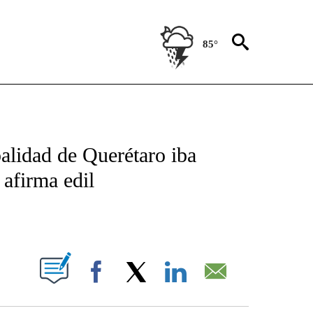
85°
TIFICATIONS ABOUT NEW PAGES ON "CNN - SPANISH".
alidad de Querétaro iba
 afirma edil
ABOUT NEW PAGES ON "".
Facebook
X
LinkedIn
Email