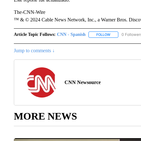
The-CNN-Wire
™ & © 2024 Cable News Network, Inc., a Warner Bros. Discove
Article Topic Follows:
CNN - Spanish
0 Follower
FOLLOW
FOLLOW "CNN - S
Jump to comments ↓
CNN Newsource
MORE NEWS