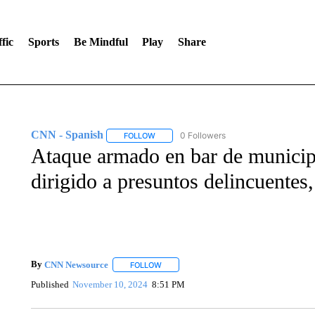
fic
Sports
Be Mindful
Play
Share
CNN - Spanish
0 Followers
FOLLOW
FOLLOW "CNN - SPANISH" TO RECEIVE NO
Ataque armado en bar de municip
dirigido a presuntos delincuentes,
By
CNN Newsource
FOLLOW
FOLLOW "" TO RECEIVE NOTIFICATIONS 
Published
November 10, 2024
8:51 PM