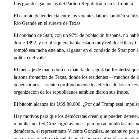
Las grandes ganancias del Partido Republicano en la frontera
El cambio de tendencia entre los votantes latinos también se hizo
Río Grande en el sureste de Texas.
El condado de Starr, con un 97% de población hispana, no había
desde 1892, y no ni siquiera había estado muy reñido: Hillary C
rompió esa racha este año, al ganar en el condado de Starr por 
política del valle.
El mensaje de mano dura en materia de seguridad fronteriza que
la zona fronteriza de Texas, donde los residentes —muchos de l
generaciones— sienten profundamente los efectos de los cruces f
organización de los republicanos también dieron sus frutos.
El bitcoin alcanza los US$ 80.000. ¿Por qué Trump está impuls
Hay motivos para que los demócratas crean que pueden detener, 
republicano Ted Cruz logró avances, pero no acumuló las mismas
demócrata, el representante Vicente González, se mantuvo por p
una carrera mucho más reñida que la que se enfrentó contra el