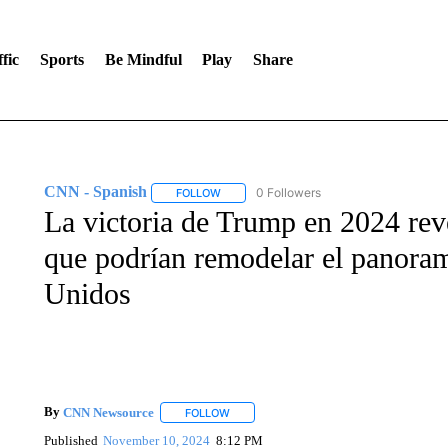
fic
Sports
Be Mindful
Play
Share
CNN - Spanish
0 Followers
FOLLOW
FOLLOW "CNN - SPANISH" TO RECEIVE NO
La victoria de Trump en 2024 rev
que podrían remodelar el panoram
Unidos
By
CNN Newsource
FOLLOW
FOLLOW "" TO RECEIVE NOTIFICATIONS 
Published
November 10, 2024
8:12 PM