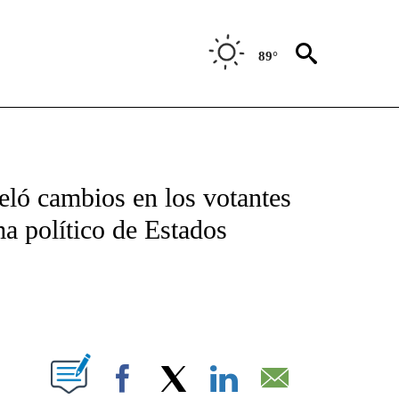
89°
TIFICATIONS ABOUT NEW PAGES ON "CNN - SPANISH".
eló cambios en los votantes
a político de Estados
ABOUT NEW PAGES ON "".
Facebook
X
LinkedIn
Email