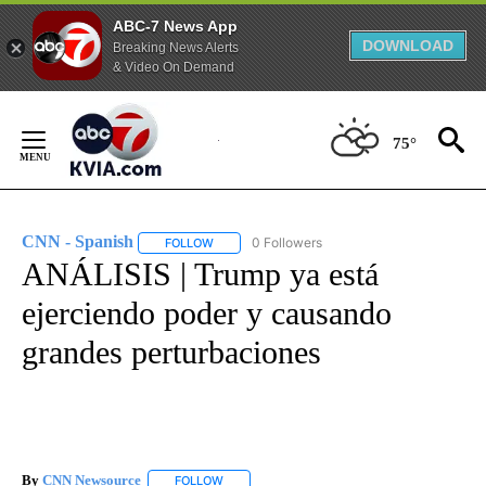
ABC-7 News App
DOWNLOAD
Breaking News Alerts
& Video On Demand
Skip
to
75°
Content
CNN - Spanish
0 Followers
FOLLOW
FOLLOW "CNN - SPANISH" TO RECEIVE NOTIFI
ANÁLISIS | Trump ya está
ejerciendo poder y causando
grandes perturbaciones
By
CNN Newsource
FOLLOW
FOLLOW "" TO RECEIVE NOTIFICATIONS ABOU