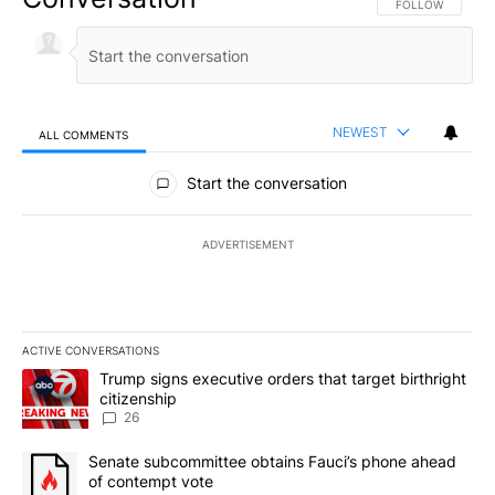
FOLLOW THIS CO
FOLLOW
NEWEST
ALL COMMENTS
All Comments
Start the conversation
ADVERTISEMENT
ACTIVE CONVERSATIONS
The following is a list of the most commented articles in the last 7
A trending article titled "Trump signs executive orders that targe
Trump signs executive orders that target birthright
citizenship
26
A trending article titled "Senate subcommittee obtains Fauci’s 
Senate subcommittee obtains Fauci’s phone ahead
of contempt vote