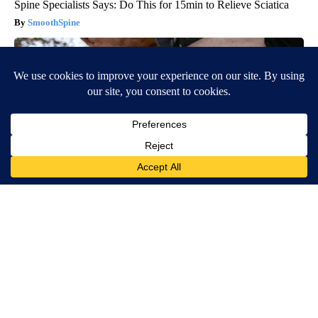
Spine Specialists Says: Do This for 15min to Relieve Sciatica
SmoothSpine
Protein Isn't Enough - Here's What Really Builds Muscle After
60
ApexLabs