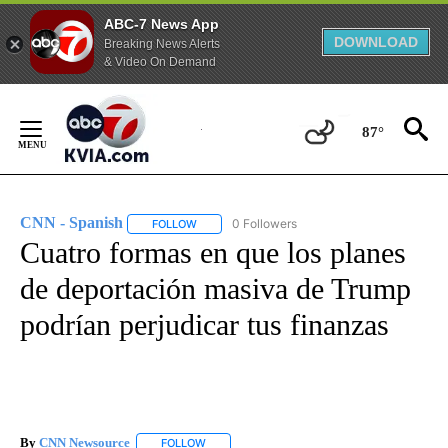
ABC-7 News App
DOWNLOAD
Breaking News Alerts
& Video On Demand
Skip
to
87°
Content
CNN - Spanish
0 Followers
FOLLOW
FOLLOW "CNN - SPANISH" TO RECEIVE NOTIFI
Cuatro formas en que los planes
de deportación masiva de Trump
podrían perjudicar tus finanzas
By
CNN Newsource
FOLLOW
FOLLOW "" TO RECEIVE NOTIFICATIONS ABOU