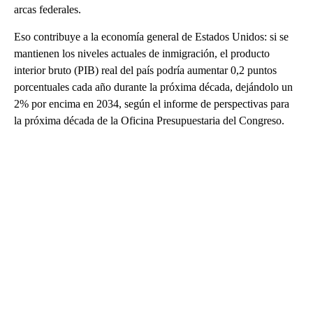
arcas federales.
Eso contribuye a la economía general de Estados Unidos: si se
mantienen los niveles actuales de inmigración, el producto
interior bruto (PIB) real del país podría aumentar 0,2 puntos
porcentuales cada año durante la próxima década, dejándolo un
2% por encima en 2034, según el informe de perspectivas para
la próxima década de la Oficina Presupuestaria del Congreso.
A
D
V
E
R
TI
S
E
M
E
N
T