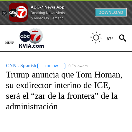
ABC-7 News App
DOWNLOAD
Breaking News Alerts
& Video On Demand
Skip
to
87°
Content
CNN - Spanish
0 Followers
FOLLOW
FOLLOW "CNN - SPANISH" TO RECEIVE NOTIFI
Trump anuncia que Tom Homan,
su exdirector interino de ICE,
será el “zar de la frontera” de la
administración