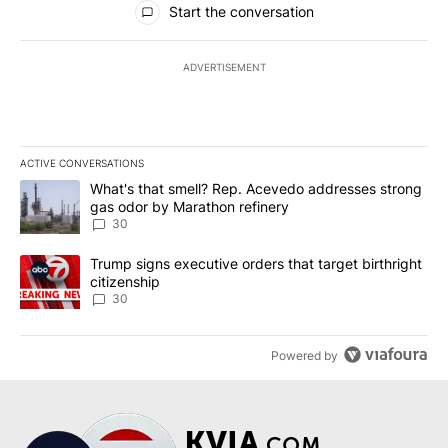
Start the conversation
ADVERTISEMENT
ACTIVE CONVERSATIONS
The following is a list of the most commented articles in the last 7
A trending article titled "What's that smell? Rep. Acevedo addre
What's that smell? Rep. Acevedo addresses strong
gas odor by Marathon refinery
30
A trending article titled "Trump signs executive orders that targe
Trump signs executive orders that target birthright
citizenship
30
Powered by