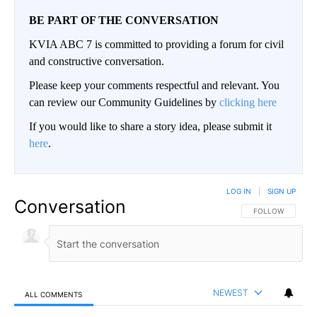
BE PART OF THE CONVERSATION
KVIA ABC 7 is committed to providing a forum for civil
and constructive conversation.
Please keep your comments respectful and relevant. You
can review our Community Guidelines by
clicking here
If you would like to share a story idea, please submit it
here
.
LOG IN
|
SIGN UP
Conversation
FOLLOW THIS CO
FOLLOW
NEWEST
ALL COMMENTS
All Comments