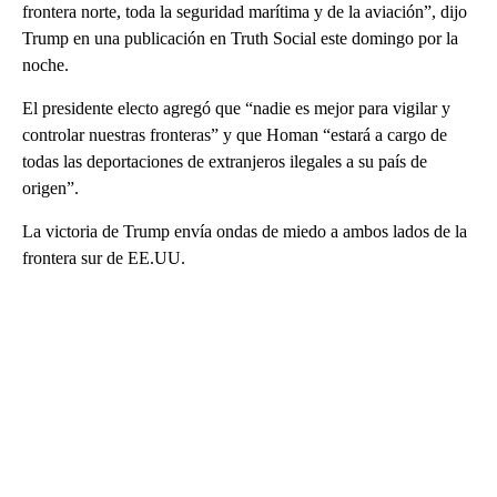
frontera norte, toda la seguridad marítima y de la aviación”, dijo
Trump en una publicación en Truth Social este domingo por la
noche.
El presidente electo agregó que “nadie es mejor para vigilar y
controlar nuestras fronteras” y que Homan “estará a cargo de
todas las deportaciones de extranjeros ilegales a su país de
origen”.
La victoria de Trump envía ondas de miedo a ambos lados de la
frontera sur de EE.UU.
A
D
V
E
R
TI
S
E
M
E
N
T