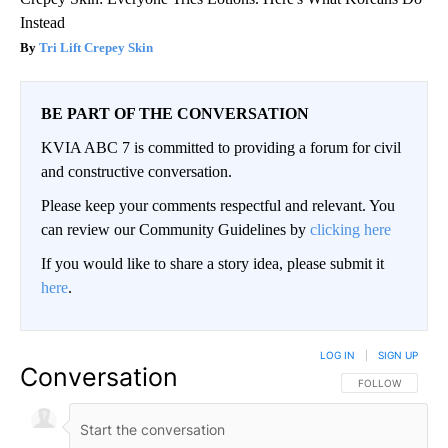
Instead
Tri Lift Crepey Skin
BE PART OF THE CONVERSATION
KVIA ABC 7 is committed to providing a forum for civil
and constructive conversation.
Please keep your comments respectful and relevant. You
can review our Community Guidelines by
clicking here
If you would like to share a story idea, please submit it
here
.
LOG IN
|
SIGN UP
Conversation
FOLLOW THIS CO
FOLLOW