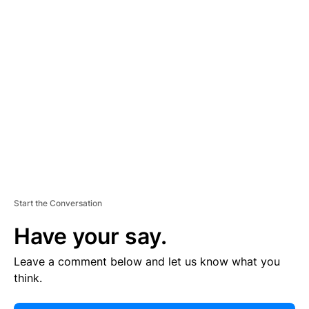
E
R
TI
S
E
M
E
N
T
Start the Conversation
Have your say.
Leave a comment below and let us know what you
think.