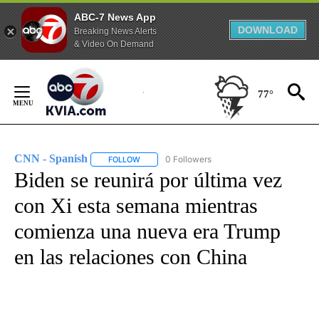
ABC-7 News App
DOWNLOAD
Breaking News Alerts
& Video On Demand
Skip
to
77°
Content
CNN - Spanish
0 Followers
FOLLOW
FOLLOW "CNN - SPANISH" TO RECEIVE NOTIFI
Biden se reunirá por última vez
con Xi esta semana mientras
comienza una nueva era Trump
en las relaciones con China