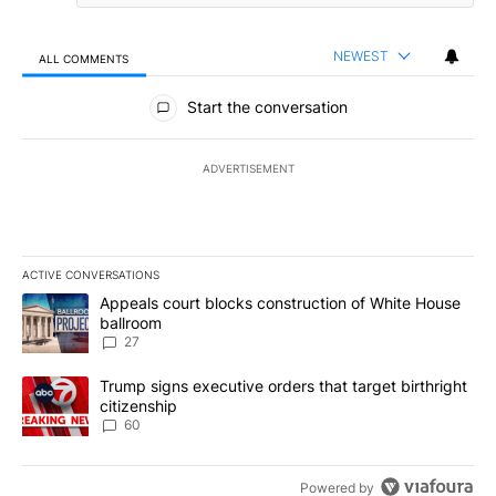
NEWEST
ALL COMMENTS
All Comments
Start the conversation
ADVERTISEMENT
ACTIVE CONVERSATIONS
The following is a list of the most commented articles in the last 7
A trending article titled "Appeals court blocks construction of W
Appeals court blocks construction of White House
ballroom
27
A trending article titled "Trump signs executive orders that targe
Trump signs executive orders that target birthright
citizenship
60
Powered by