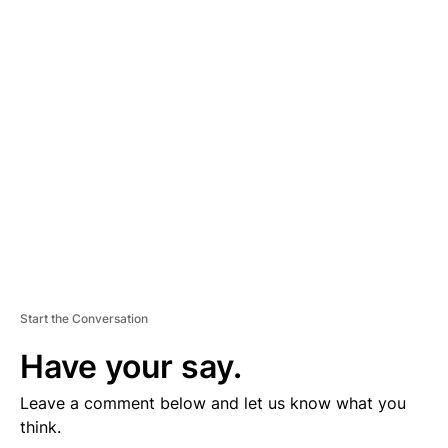
D
V
E
R
TI
S
E
M
E
N
T
Start the Conversation
Have your say.
Leave a comment below and let us know what you
think.