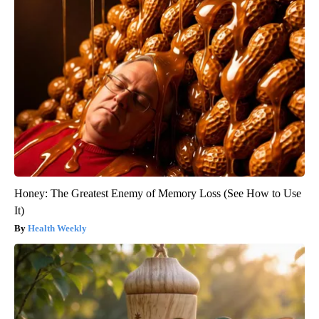
Honey: The Greatest Enemy of Memory Loss (See How to Use
It)
Health Weekly