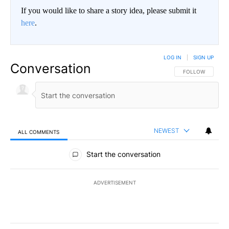
If you would like to share a story idea, please submit it
here
.
LOG IN
|
SIGN UP
Conversation
FOLLOW THIS CO
FOLLOW
NEWEST
ALL COMMENTS
All Comments
Start the conversation
ADVERTISEMENT