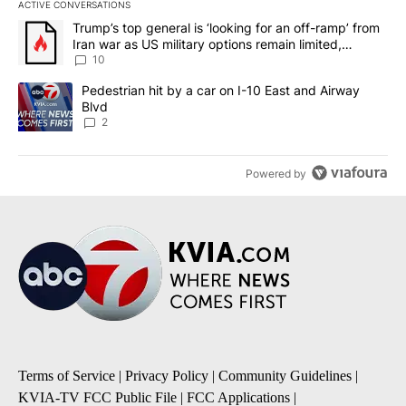
ACTIVE CONVERSATIONS
The following is a list of the most commented articles in the last 7
A trending article titled "Trump’s top general is ‘looking for an o
Trump’s top general is ‘looking for an off-ramp’ from
Iran war as US military options remain limited,
sources say
10
A trending article titled "Pedestrian hit by a car on I-10 East an
Pedestrian hit by a car on I-10 East and Airway
Blvd
2
Powered by
Terms of Service
|
Privacy Policy
|
Community Guidelines
|
KVIA-TV FCC Public File
|
FCC Applications
|