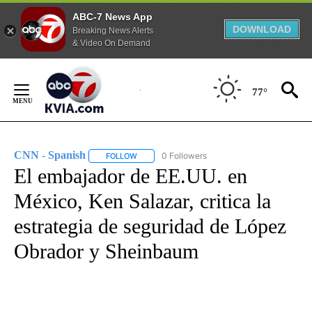
ABC-7 News App
DOWNLOAD
Breaking News Alerts
& Video On Demand
Skip
to
77°
Content
CNN - Spanish
0 Followers
FOLLOW
FOLLOW "CNN - SPANISH" TO RECEIVE NOTIFI
El embajador de EE.UU. en
México, Ken Salazar, critica la
estrategia de seguridad de López
Obrador y Sheinbaum