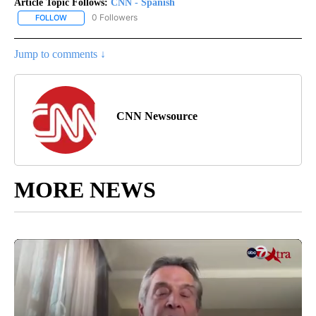
Article Topic Follows:
CNN - Spanish
0 Followers
FOLLOW
FOLLOW "CNN - SPANISH" TO RECEIVE NOTIFICATIONS ABOUT NE
Jump to comments ↓
CNN Newsource
MORE NEWS