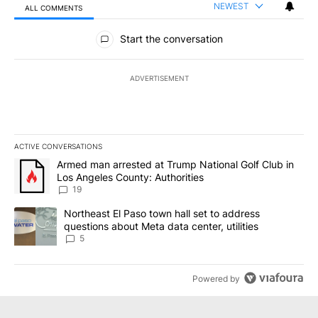
NEWEST
ALL COMMENTS
All Comments
Start the conversation
ADVERTISEMENT
ACTIVE CONVERSATIONS
The following is a list of the most commented articles in the last 7
A trending article titled "Armed man arrested at Trump National G
Armed man arrested at Trump National Golf Club in
Los Angeles County: Authorities
19
A trending article titled "Northeast El Paso town hall set to addr
Northeast El Paso town hall set to address
questions about Meta data center, utilities
5
Powered by