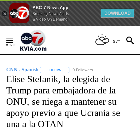
ABC-7 News App
DOWNLOAD
Breaking News Alerts
& Video On Demand
Skip
to
97°
Content
CNN - Spanish
0 Followers
FOLLOW
FOLLOW "CNN - SPANISH" TO RECEIVE NOTIFI
Elise Stefanik, la elegida de
Trump para embajadora de la
ONU, se niega a mantener su
apoyo previo a que Ucrania se
una a la OTAN