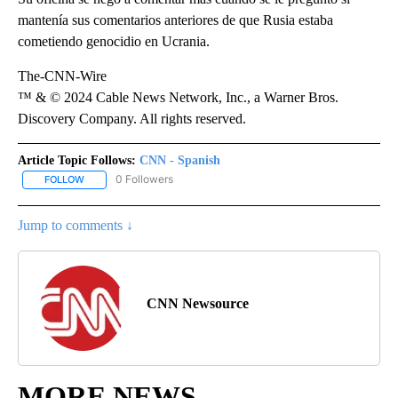
mantenía sus comentarios anteriores de que Rusia estaba
cometiendo genocidio en Ucrania.
The-CNN-Wire
™ & © 2024 Cable News Network, Inc., a Warner Bros.
Discovery Company. All rights reserved.
Article Topic Follows:
CNN - Spanish
0 Followers
FOLLOW
FOLLOW "CNN - SPANISH" TO RECEIVE NOTIFICATIONS ABOUT NE
Jump to comments ↓
CNN Newsource
MORE NEWS