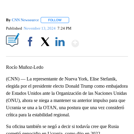
By
CNN Newsource
FOLLOW
FOLLOW "" TO RECEIVE NOTIFICATIONS ABOU
Published
November 13, 2024
7:24 PM
Show More
Facebook
X
LinkedIn
Rocío Muñoz-Ledo
(CNN) — La representante de Nueva York, Elise Stefanik,
elegida por el presidente electo Donald Trump como embajadora
de Estados Unidos ante la Organización de las Naciones Unidas
(ONU), ahora se niega a mantener su anterior impulso para que
Ucrania se una a la OTAN, una postura que una vez consideró
crítica para la estabilidad regional.
Su oficina también se negó a decir si todavía cree que Rusia
cometió genocidio en Ucrania, como dijo en 2022.