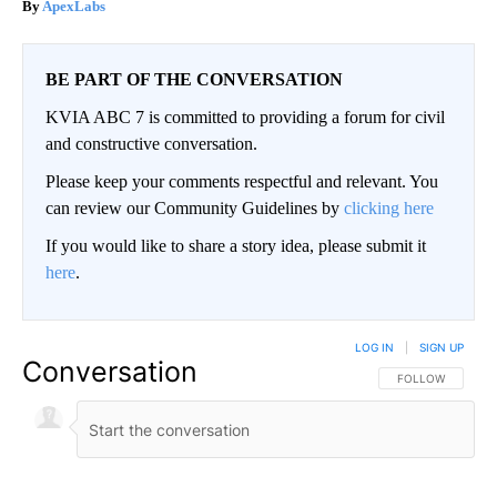
ApexLabs
BE PART OF THE CONVERSATION
KVIA ABC 7 is committed to providing a forum for civil
and constructive conversation.
Please keep your comments respectful and relevant. You
can review our Community Guidelines by
clicking here
If you would like to share a story idea, please submit it
here
.
LOG IN
|
SIGN UP
Conversation
FOLLOW THIS CO
FOLLOW