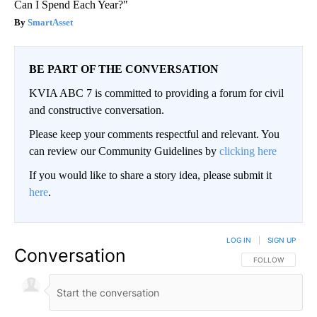
Can I Spend Each Year?"
SmartAsset
BE PART OF THE CONVERSATION
KVIA ABC 7 is committed to providing a forum for civil
and constructive conversation.
Please keep your comments respectful and relevant. You
can review our Community Guidelines by
clicking here
If you would like to share a story idea, please submit it
here
.
LOG IN
|
SIGN UP
Conversation
FOLLOW THIS CO
FOLLOW