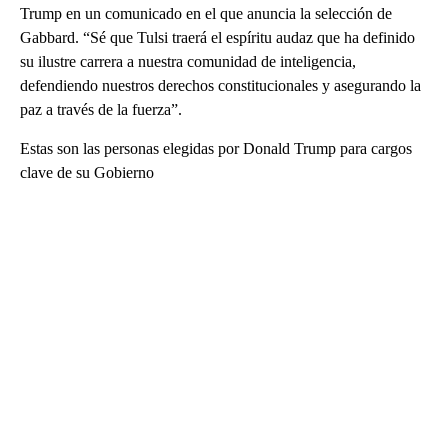
Trump en un comunicado en el que anuncia la selección de
Gabbard. “Sé que Tulsi traerá el espíritu audaz que ha definido
su ilustre carrera a nuestra comunidad de inteligencia,
defendiendo nuestros derechos constitucionales y asegurando la
paz a través de la fuerza”.
Estas son las personas elegidas por Donald Trump para cargos
clave de su Gobierno
A
D
V
E
R
TI
S
E
M
E
N
T