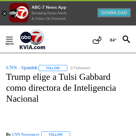
ABC-7 News App
DOWNLOAD
Breaking News Alerts
& Video On Demand
Skip
to
84°
Content
CNN - Spanish
0 Followers
FOLLOW
FOLLOW "CNN - SPANISH" TO RECEIVE NOTIFI
Trump elige a Tulsi Gabbard
como directora de Inteligencia
Nacional
By
CNN Newsource
FOLLOW
FOLLOW "" TO RECEIVE NOTIFICATIONS ABOU