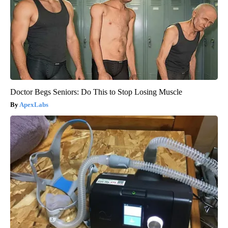
Doctor Begs Seniors: Do This to Stop Losing Muscle
ApexLabs