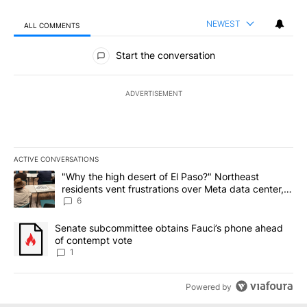
NEWEST
ALL COMMENTS
All Comments
Start the conversation
ADVERTISEMENT
ACTIVE CONVERSATIONS
The following is a list of the most commented articles in the last 7
A trending article titled ""Why the high desert of El Paso?" Northe
"Why the high desert of El Paso?" Northeast
residents vent frustrations over Meta data center,
utilities
6
A trending article titled "Senate subcommittee obtains Fauci’s 
Senate subcommittee obtains Fauci’s phone ahead
of contempt vote
1
Powered by