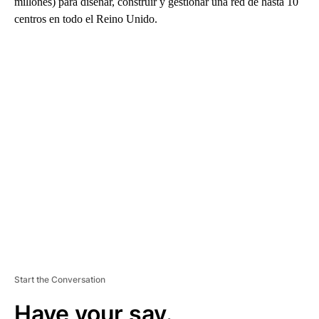
millones) para diseñar, construir y gestionar una red de hasta 10
centros en todo el Reino Unido.
A
D
V
E
R
TI
S
E
M
E
N
T
Start the Conversation
Have your say.