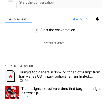
NEWEST
ALL COMMENTS
All Comments
Start the conversation
ADVERTISEMENT
ACTIVE CONVERSATIONS
The following is a list of the most commented articles in the last 7
A trending article titled "Trump’s top general is ‘looking for an 
Trump’s top general is ‘looking for an off-ramp’ from
Iran war as US military options remain limited,
sources say
30
A trending article titled "Trump signs executive orders that targe
Trump signs executive orders that target birthright
citizenship
61