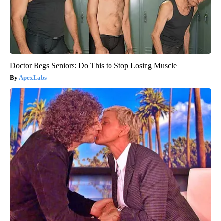
Doctor Begs Seniors: Do This to Stop Losing Muscle
ApexLabs