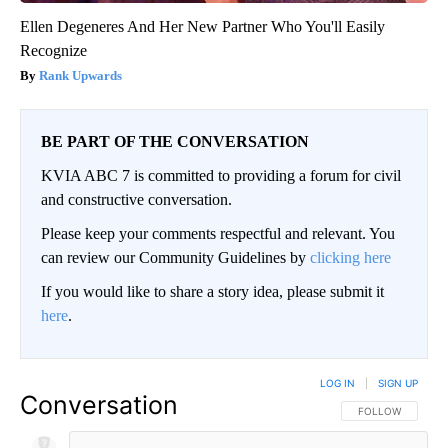
Ellen Degeneres And Her New Partner Who You'll Easily
Recognize
Rank Upwards
BE PART OF THE CONVERSATION
KVIA ABC 7 is committed to providing a forum for civil
and constructive conversation.
Please keep your comments respectful and relevant. You
can review our Community Guidelines by
clicking here
If you would like to share a story idea, please submit it
here
.
LOG IN
|
SIGN UP
Conversation
FOLLOW THIS CO
FOLLOW