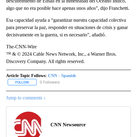
descubrimiento de Edsall en la inmensidad del Océano Índico,
algo que no era posible hace apenas unos años”, dijo Franchetti.
Esa capacidad ayuda a “garantizar nuestra capacidad colectiva
para preservar la paz, responder en situaciones de crisis y ganar
decisivamente en la guerra, si es necesario”, añadió.
The-CNN-Wire
™ & © 2024 Cable News Network, Inc., a Warner Bros.
Discovery Company. All rights reserved.
Article Topic Follows:
CNN - Spanish
0 Followers
FOLLOW
FOLLOW "CNN - SPANISH" TO RECEIVE NOTIFICATIONS ABOUT NE
Jump to comments ↓
CNN Newsource