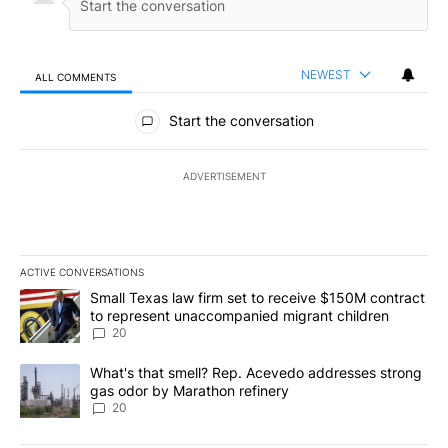
NEWEST
ALL COMMENTS
All Comments
Start the conversation
ADVERTISEMENT
ACTIVE CONVERSATIONS
The following is a list of the most commented articles in the last 7
A trending article titled "Small Texas law firm set to receive $
Small Texas law firm set to receive $150M contract
to represent unaccompanied migrant children
20
A trending article titled "What's that smell? Rep. Acevedo addre
What's that smell? Rep. Acevedo addresses strong
gas odor by Marathon refinery
20