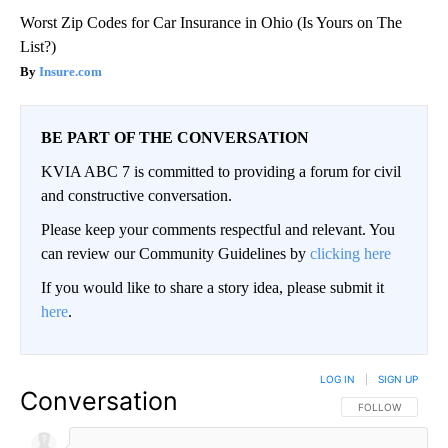
Worst Zip Codes for Car Insurance in Ohio (Is Yours on The
List?)
Insure.com
BE PART OF THE CONVERSATION
KVIA ABC 7 is committed to providing a forum for civil
and constructive conversation.
Please keep your comments respectful and relevant. You
can review our Community Guidelines by
clicking here
If you would like to share a story idea, please submit it
here
.
LOG IN
|
SIGN UP
Conversation
FOLLOW THIS CO
FOLLOW