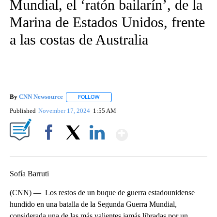
Mundial, el ‘ratón bailarín’, de la
Marina de Estados Unidos, frente
a las costas de Australia
By
CNN Newsource
FOLLOW
FOLLOW "" TO RECEIVE NOTIFICATIONS ABOU
Published
November 17, 2024
1:55 AM
Show More
Facebook
X
LinkedIn
Sofía Barruti
(CNN) — Los restos de un buque de guerra estadounidense
hundido en una batalla de la Segunda Guerra Mundial,
considerada una de las más valientes jamás libradas por un