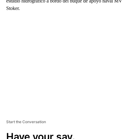
estudio hidrográfico a bordo del buque de apoyo naval MV
Stoker.
A
D
V
E
R
TI
S
E
M
E
N
T
Start the Conversation
Have your say.