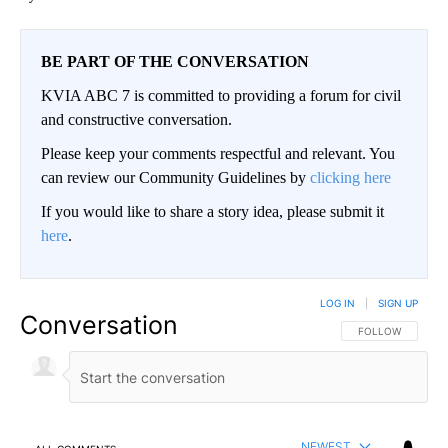
BE PART OF THE CONVERSATION
KVIA ABC 7 is committed to providing a forum for civil
and constructive conversation.
Please keep your comments respectful and relevant. You
can review our Community Guidelines by
clicking here
If you would like to share a story idea, please submit it
here
.
LOG IN
|
SIGN UP
Conversation
FOLLOW THIS CO
FOLLOW
NEWEST