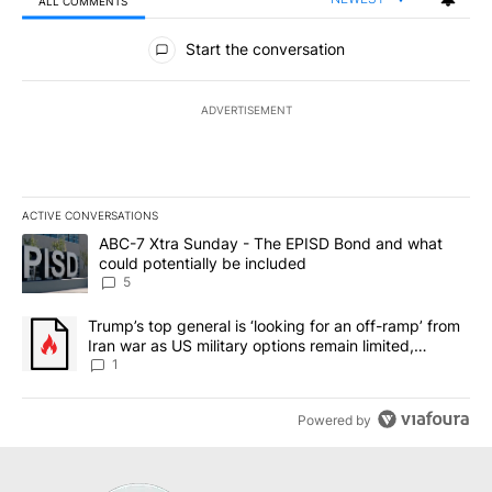
ALL COMMENTS
All Comments
Start the conversation
ADVERTISEMENT
ACTIVE CONVERSATIONS
The following is a list of the most commented articles in the last 7
A trending article titled "ABC-7 Xtra Sunday - The EPISD Bond a
ABC-7 Xtra Sunday - The EPISD Bond and what
could potentially be included
5
A trending article titled "Trump’s top general is ‘looking for an o
Trump’s top general is ‘looking for an off-ramp’ from
Iran war as US military options remain limited,
sources say
1
Powered by