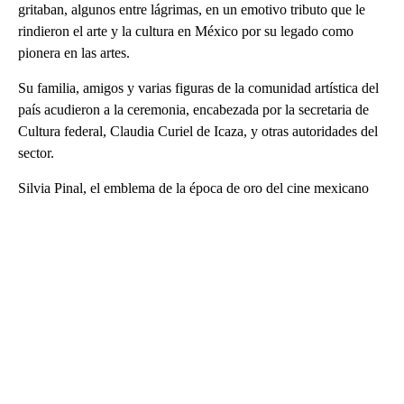
gritaban, algunos entre lágrimas, en un emotivo tributo que le
rindieron el arte y la cultura en México por su legado como
pionera en las artes.
Su familia, amigos y varias figuras de la comunidad artística del
país acudieron a la ceremonia, encabezada por la secretaria de
Cultura federal, Claudia Curiel de Icaza, y otras autoridades del
sector.
Silvia Pinal, el emblema de la época de oro del cine mexicano
A
D
V
E
R
TI
S
E
M
E
N
T