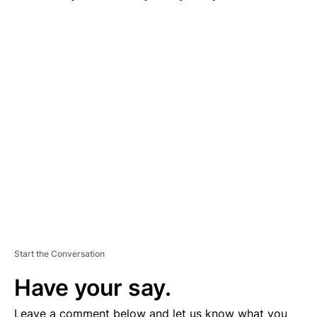
A
D
V
E
R
TI
S
E
M
E
N
T
Start the Conversation
Have your say.
Leave a comment below and let us know what you