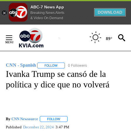
ABC-7 News App
DOWNLOAD
Breaking News Alerts
& Video On Demand
Skip
to
89°
Content
CNN - Spanish
0 Followers
FOLLOW
FOLLOW "CNN - SPANISH" TO RECEIVE NOTIFI
Ivanka Trump se cansó de la
política y dice que no volverá
By
CNN Newsource
FOLLOW
FOLLOW "" TO RECEIVE NOTIFICATIONS ABOU
Published
December 22, 2024
3:47 PM