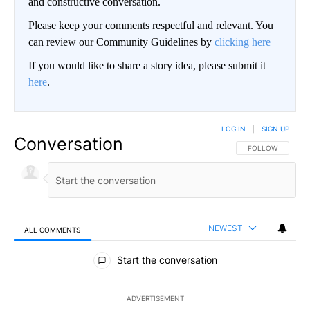
and constructive conversation.
Please keep your comments respectful and relevant. You
can review our Community Guidelines by
clicking here
If you would like to share a story idea, please submit it
here
.
LOG IN
|
SIGN UP
Conversation
FOLLOW THIS CO
FOLLOW
NEWEST
ALL COMMENTS
All Comments
Start the conversation
ADVERTISEMENT