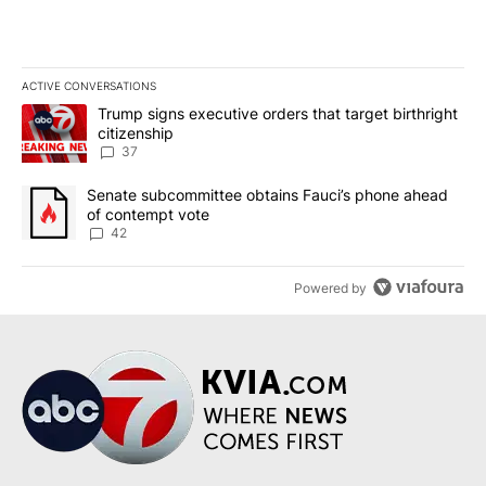
ACTIVE CONVERSATIONS
The following is a list of the most commented articles in the last 7
A trending article titled "Trump signs executive orders that targe
Trump signs executive orders that target birthright
citizenship
37
A trending article titled "Senate subcommittee obtains Fauci’s 
Senate subcommittee obtains Fauci’s phone ahead
of contempt vote
42
Powered by