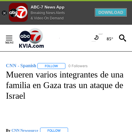
ABC-7 News App
DOWNLOAD
Breaking News Alerts
& Video On Demand
Skip
to
85°
Content
CNN - Spanish
0 Followers
FOLLOW
FOLLOW "CNN - SPANISH" TO RECEIVE NOTIFI
Mueren varios integrantes de una
familia en Gaza tras un ataque de
Israel
By
CNN Newsource
FOLLOW
FOLLOW "" TO RECEIVE NOTIFICATIONS ABOU