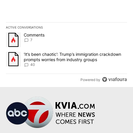
ACTIVE CONVERSATIONS
The following is a list of the most commented articles in the last 7
A trending article titled "Comments" with 7 comments.
Comments
7
A trending article titled "‘It’s been chaotic’: Trump’s immigrati
‘It’s been chaotic’: Trump’s immigration crackdown
prompts worries from industry groups
40
Powered by