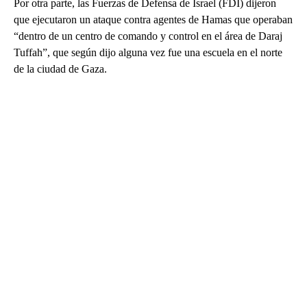
Por otra parte, las Fuerzas de Defensa de Israel (FDI) dijeron
que ejecutaron un ataque contra agentes de Hamas que operaban
“dentro de un centro de comando y control en el área de Daraj
Tuffah”, que según dijo alguna vez fue una escuela en el norte
de la ciudad de Gaza.
A
D
V
E
R
TI
S
E
M
E
N
T