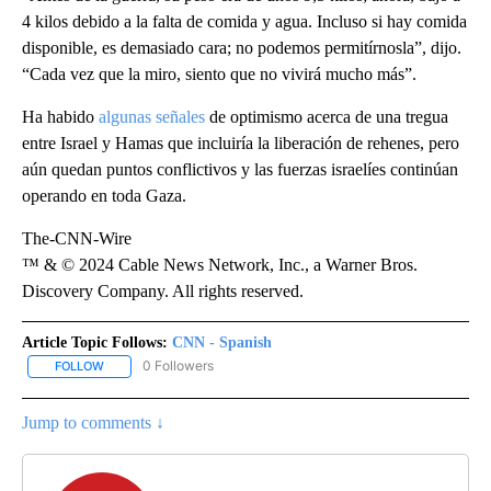
4 kilos debido a la falta de comida y agua. Incluso si hay comida
disponible, es demasiado cara; no podemos permitírnosla”, dijo.
“Cada vez que la miro, siento que no vivirá mucho más”.
Ha habido
algunas señales
de optimismo acerca de una tregua
entre Israel y Hamas que incluiría la liberación de rehenes, pero
aún quedan puntos conflictivos y las fuerzas israelíes continúan
operando en toda Gaza.
The-CNN-Wire
™ & © 2024 Cable News Network, Inc., a Warner Bros.
Discovery Company. All rights reserved.
Article Topic Follows:
CNN - Spanish
0 Followers
FOLLOW
FOLLOW "CNN - SPANISH" TO RECEIVE NOTIFICATIONS ABOUT NE
Jump to comments ↓