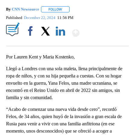
By
CNN Newsource
FOLLOW
FOLLOW "" TO RECEIVE NOTIFICATIONS ABOU
Published
December 22, 2024
11:56 PM
Show More
Facebook
X
LinkedIn
Por Lauren Kent y Maria Kostenko,
Llegó a Londres con una sola maleta, llena principalmente de
ropa de niños, y con su hija pequeña a cuestas. Con su hogar
envuelto en la guerra, Yana Felos, una madre ucraniana, se
encontró en el Reino Unido en abril de 2022 sin amigos, sin
familia y sin comunidad.
“Acabo de comenzar una nueva vida desde cero”, recordó
Felos, de 34 años, quien huyó de la invasión a gran escala de
Rusia para venir a vivir con una familia anfitriona (en ese
momento, unos desconocidos) que se ofreció a acoger a