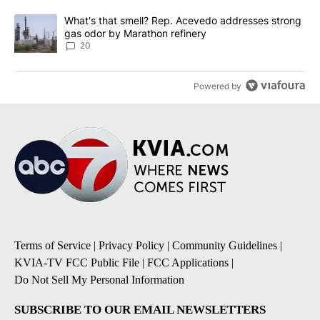
A trending article titled "What's that smell? Rep. Acevedo addre
What's that smell? Rep. Acevedo addresses strong
gas odor by Marathon refinery
20
Powered by
Terms of Service
|
Privacy Policy
|
Community Guidelines
|
KVIA-TV FCC Public File
|
FCC Applications
|
Do Not Sell My Personal Information
SUBSCRIBE TO OUR EMAIL NEWSLETTERS