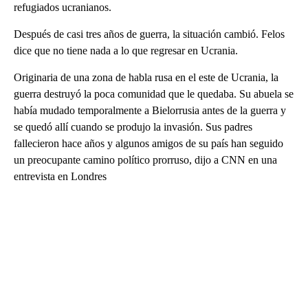
refugiados ucranianos.
Después de casi tres años de guerra, la situación cambió. Felos
dice que no tiene nada a lo que regresar en Ucrania.
Originaria de una zona de habla rusa en el este de Ucrania, la
guerra destruyó la poca comunidad que le quedaba. Su abuela se
había mudado temporalmente a Bielorrusia antes de la guerra y
se quedó allí cuando se produjo la invasión. Sus padres
fallecieron hace años y algunos amigos de su país han seguido
un preocupante camino político prorruso, dijo a CNN en una
entrevista en Londres
A
D
V
E
R
TI
S
E
M
E
N
T