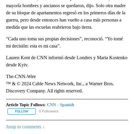
mayoría hombres y ancianos se quedaron, dijo. Solo otra madre
de su bloque de apartamentos regresó en los primeros días de la
guerra, pero desde entonces han vuelto a casa más personas a
medida que las escuelas reabrieron bajo tierra.
“Cada uno toma sus propias decisiones”, reconoció. “Yo tomé
mi decisión: esta es mi casa”.
Lauren Kent de CNN informó desde Londres y Maria Kostenko
desde Kyiv.
The-CNN-Wire
™ & © 2024 Cable News Network, Inc., a Warner Bros.
Discovery Company. All rights reserved.
Article Topic Follows:
CNN - Spanish
0 Followers
FOLLOW
FOLLOW "CNN - SPANISH" TO RECEIVE NOTIFICATIONS ABOUT NE
Jump to comments ↓