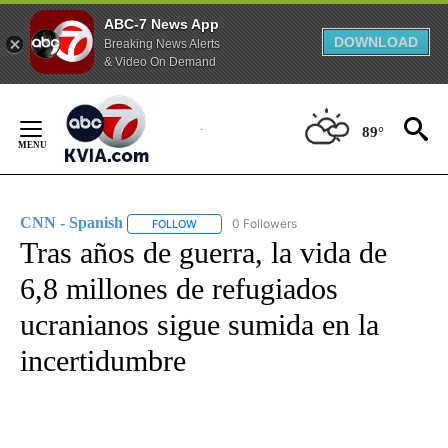
ABC-7 News App
DOWNLOAD
Breaking News Alerts
& Video On Demand
Skip
to
89°
Content
CNN - Spanish
0 Followers
FOLLOW
FOLLOW "CNN - SPANISH" TO RECEIVE NOTIFI
Tras años de guerra, la vida de
6,8 millones de refugiados
ucranianos sigue sumida en la
incertidumbre