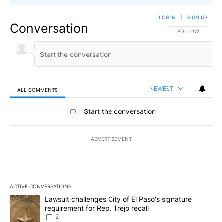
LOG IN
|
SIGN UP
Conversation
FOLLOW THIS CO
FOLLOW
NEWEST
ALL COMMENTS
All Comments
Start the conversation
ADVERTISEMENT
ACTIVE CONVERSATIONS
The following is a list of the most commented articles in the last 7
A trending article titled "Lawsuit challenges City of El Paso's sig
Lawsuit challenges City of El Paso's signature
requirement for Rep. Trejo recall
2