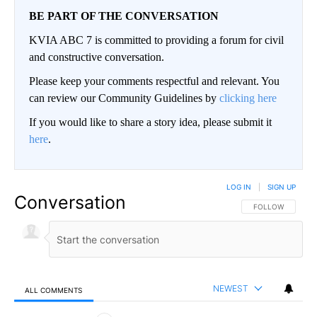
BE PART OF THE CONVERSATION
KVIA ABC 7 is committed to providing a forum for civil
and constructive conversation.
Please keep your comments respectful and relevant. You
can review our Community Guidelines by
clicking here
If you would like to share a story idea, please submit it
here
.
LOG IN
|
SIGN UP
Conversation
FOLLOW THIS CO
FOLLOW
NEWEST
ALL COMMENTS
All Comments