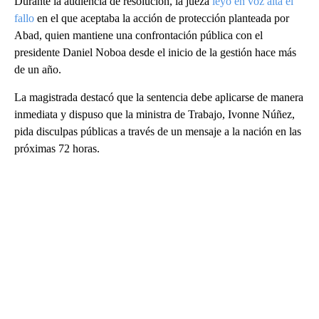
Durante la audiencia de resolución, la jueza
leyó en voz alta el
fallo
en el que aceptaba la acción de protección planteada por
Abad, quien mantiene una confrontación pública con el
presidente Daniel Noboa desde el inicio de la gestión hace más
de un año.
La magistrada destacó que la sentencia debe aplicarse de manera
inmediata y dispuso que la ministra de Trabajo, Ivonne Núñez,
pida disculpas públicas a través de un mensaje a la nación en las
próximas 72 horas.
A
D
V
E
R
TI
S
E
M
E
N
T