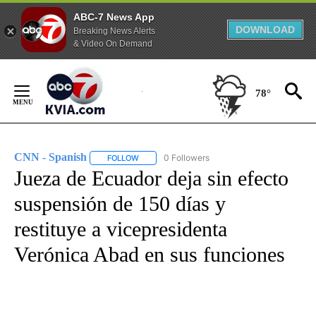
ABC-7 News App
DOWNLOAD
Breaking News Alerts
& Video On Demand
Skip
to
78°
Content
CNN - Spanish
0 Followers
FOLLOW
FOLLOW "CNN - SPANISH" TO RECEIVE NOTIFI
Jueza de Ecuador deja sin efecto
suspensión de 150 días y
restituye a vicepresidenta
Verónica Abad en sus funciones