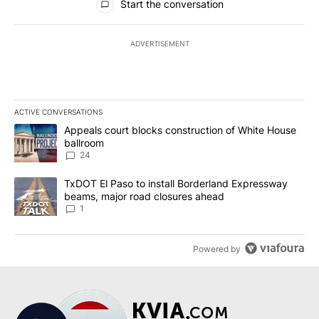
Start the conversation
ADVERTISEMENT
ACTIVE CONVERSATIONS
The following is a list of the most commented articles in the last 7
A trending article titled "Appeals court blocks construction of W
Appeals court blocks construction of White House
ballroom
24
A trending article titled "TxDOT El Paso to install Borderland E
TxDOT El Paso to install Borderland Expressway
beams, major road closures ahead
1
Powered by