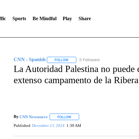
fic
Sports
Be Mindful
Play
Share
CNN - Spanish
0 Followers
FOLLOW
FOLLOW "CNN - SPANISH" TO RECEIVE NO
La Autoridad Palestina no puede d
extenso campamento de la Riber
By
CNN Newsource
FOLLOW
FOLLOW "" TO RECEIVE NOTIFICATIONS 
Published
December 23, 2024
1:39 AM