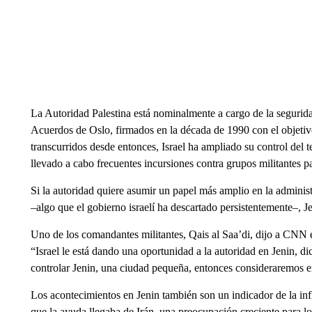
La Autoridad Palestina está nominalmente a cargo de la segurida
Acuerdos de Oslo, firmados en la década de 1990 con el objetivo
transcurridos desde entonces, Israel ha ampliado su control del 
llevado a cabo frecuentes incursiones contra grupos militantes pa
Si la autoridad quiere asumir un papel más amplio en la administ
–algo que el gobierno israelí ha descartado persistentemente–, J
Uno de los comandantes militantes, Qais al Saa’di, dijo a CNN 
“Israel le está dando una oportunidad a la autoridad en Jenin, 
controlar Jenin, una ciudad pequeña, entonces consideraremos e
Los acontecimientos en Jenin también son un indicador de la infl
que la ayuda llegaba de Irán, una preocupación creciente para los