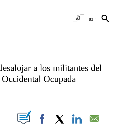
83°
TIFICATIONS ABOUT NEW PAGES ON "CNN - SPANISH".
esalojar a los militantes del
a Occidental Ocupada
ABOUT NEW PAGES ON "".
Facebook
X
LinkedIn
Email