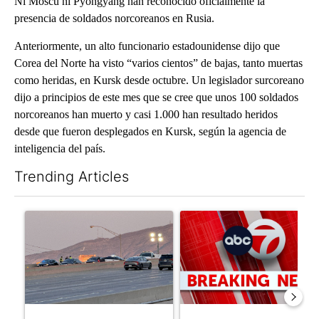
Ni Moscú ni Pyongyang han reconocido oficialmente la
presencia de soldados norcoreanos en Rusia.
Anteriormente, un alto funcionario estadounidense dijo que
Corea del Norte ha visto “varios cientos” de bajas, tanto muertas
como heridas, en Kursk desde octubre. Un legislador surcoreano
dijo a principios de este mes que se cree que unos 100 soldados
norcoreanos han muerto y casi 1.000 han resultado heridos
desde que fueron desplegados en Kursk, según la agencia de
inteligencia del país.
Trending Articles
The following is a list of the most commented articles in the last 7
A trending article titled "Man hit by vehicle on I-10 East while
A trending article titled "Tru