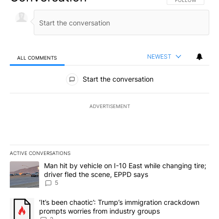
NEWEST
ALL COMMENTS
All Comments
Start the conversation
ADVERTISEMENT
ACTIVE CONVERSATIONS
The following is a list of the most commented articles in the last 7
A trending article titled "Man hit by vehicle on I-10 East while c
Man hit by vehicle on I-10 East while changing tire;
driver fled the scene, EPPD says
5
A trending article titled "‘It’s been chaotic’: Trump’s immigrati
‘It’s been chaotic’: Trump’s immigration crackdown
prompts worries from industry groups