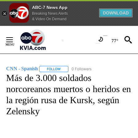
ABC-7 News App
DOWNLOAD
Breaking News Alerts
& Video On Demand
Skip
to
77°
Content
CNN - Spanish
0 Followers
FOLLOW
FOLLOW "CNN - SPANISH" TO RECEIVE NOTIFI
Más de 3.000 soldados
norcoreanos muertos o heridos en
la región rusa de Kursk, según
Zelensky