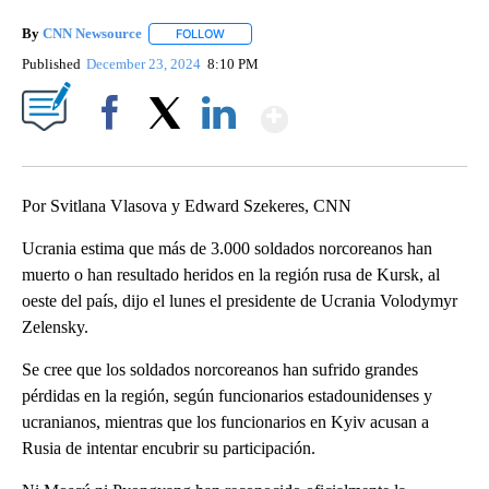
By
CNN Newsource
FOLLOW
FOLLOW "" TO RECEIVE NOTIFICATIONS ABOU
Published
December 23, 2024
8:10 PM
Show More
Facebook
X
LinkedIn
Por Svitlana Vlasova y Edward Szekeres, CNN
Ucrania estima que más de 3.000 soldados norcoreanos han
muerto o han resultado heridos en la región rusa de Kursk, al
oeste del país, dijo el lunes el presidente de Ucrania Volodymyr
Zelensky.
Se cree que los soldados norcoreanos han sufrido grandes
pérdidas en la región, según funcionarios estadounidenses y
ucranianos, mientras que los funcionarios en Kyiv acusan a
Rusia de intentar encubrir su participación.