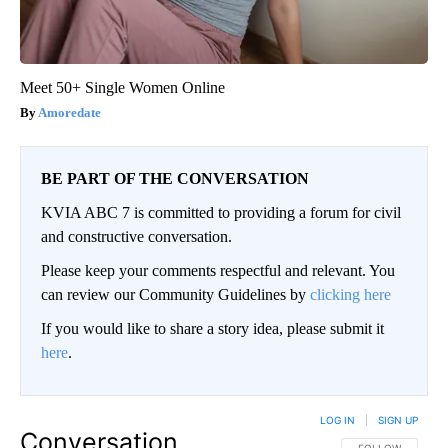
Meet 50+ Single Women Online
Amoredate
BE PART OF THE CONVERSATION
KVIA ABC 7 is committed to providing a forum for civil
and constructive conversation.
Please keep your comments respectful and relevant. You
can review our Community Guidelines by
clicking here
If you would like to share a story idea, please submit it
here
.
LOG IN
|
SIGN UP
Conversation
FOLLOW THIS CO
FOLLOW