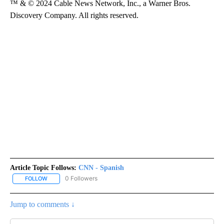
™ & © 2024 Cable News Network, Inc., a Warner Bros.
Discovery Company. All rights reserved.
Article Topic Follows:
CNN - Spanish
0 Followers
FOLLOW
FOLLOW "CNN - SPANISH" TO RECEIVE NOTIFICATIONS ABOUT NE
Jump to comments ↓