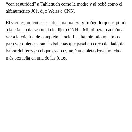
“con seguridad” a Tahlequah como la madre y al bebé como el
alfanumérico J61, dijo Weiss a CNN.
El viernes, un entusiasta de la naturaleza y fotógrafo que capturó
a la cría sin darse cuenta le dijo a CNN: “Mi primera reacción al
ver a la cría fue de completo shock. Estaba mirando mis fotos
para ver quiénes eran las ballenas que pasaban cerca del lado de
babor del ferry en el que estaba y noté una aleta dorsal mucho
más pequeña en una de las fotos.
A
D
V
E
R
TI
S
E
M
E
N
T