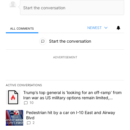
NEWEST
ALL COMMENTS
All Comments
Start the conversation
ADVERTISEMENT
ACTIVE CONVERSATIONS
The following is a list of the most commented articles in the last 7
A trending article titled "Trump’s top general is ‘looking for an o
Trump’s top general is ‘looking for an off-ramp’ from
Iran war as US military options remain limited,
sources say
10
A trending article titled "Pedestrian hit by a car on I-10 East an
Pedestrian hit by a car on I-10 East and Airway
Blvd
2