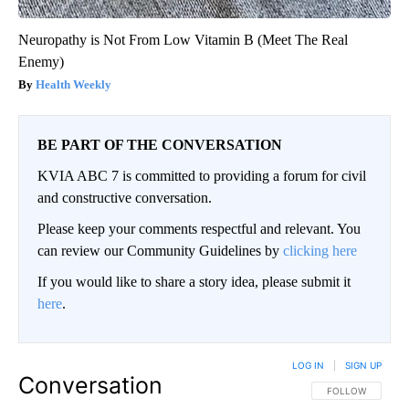
Neuropathy is Not From Low Vitamin B (Meet The Real
Enemy)
Health Weekly
BE PART OF THE CONVERSATION
KVIA ABC 7 is committed to providing a forum for civil
and constructive conversation.
Please keep your comments respectful and relevant. You
can review our Community Guidelines by
clicking here
If you would like to share a story idea, please submit it
here
.
LOG IN
|
SIGN UP
Conversation
FOLLOW THIS CO
FOLLOW