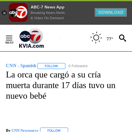
ABC-7 News App
DOWNLOAD
Breaking News Alerts
& Video On Demand
Skip
to
77°
Content
CNN - Spanish
0 Followers
FOLLOW
FOLLOW "CNN - SPANISH" TO RECEIVE NOTIFI
La orca que cargó a su cría
muerta durante 17 días tuvo un
nuevo bebé
By
CNN Newsource
FOLLOW
FOLLOW "" TO RECEIVE NOTIFICATIONS ABOU