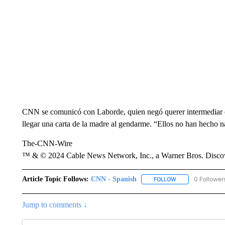
CNN se comunicó con Laborde, quien negó querer intermediar en
llegar una carta de la madre al gendarme. “Ellos no han hecho na
The-CNN-Wire
™ & © 2024 Cable News Network, Inc., a Warner Bros. Discove
Article Topic Follows:
CNN - Spanish
0 Follower
FOLLOW
FOLLOW "CNN - S
Jump to comments ↓