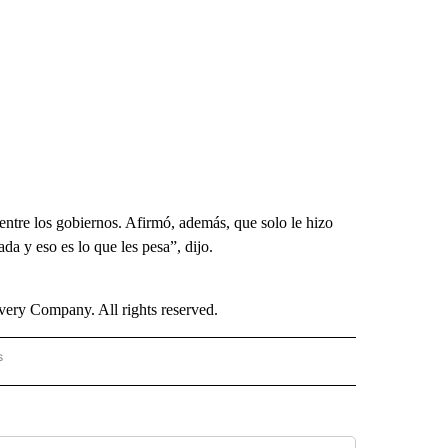
tre los gobiernos. Afirmó, además, que solo le hizo
da y eso es lo que les pesa”, dijo.
ry Company. All rights reserved.
s
PANISH" TO RECEIVE NOTIFICATIONS ABOUT NEW PAGES ON "CNN - SPANISH".