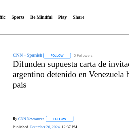
fic
Sports
Be Mindful
Play
Share
CNN - Spanish
0 Followers
FOLLOW
FOLLOW "CNN - SPANISH" TO RECEIVE NO
Difunden supuesta carta de invit
argentino detenido en Venezuela h
país
By
CNN Newsource
FOLLOW
FOLLOW "" TO RECEIVE NOTIFICATIONS 
Published
December 26, 2024
12:37 PM