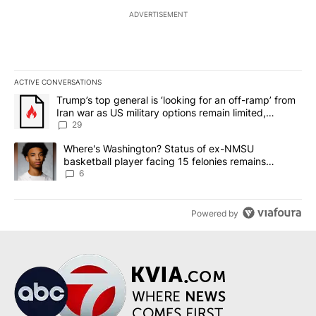
ADVERTISEMENT
ACTIVE CONVERSATIONS
The following is a list of the most commented articles in the last 7
A trending article titled "Trump’s top general is ‘looking for an o
Trump’s top general is ‘looking for an off-ramp’ from
Iran war as US military options remain limited,
sources say
29
A trending article titled "Where's Washington? Status of ex-NMS
Where's Washington? Status of ex-NMSU
basketball player facing 15 felonies remains
unknown
6
Powered by