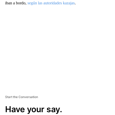
iban a bordo,
según las autoridades kazajas
.
A
D
V
E
R
TI
S
E
M
E
N
T
Start the Conversation
Have your say.