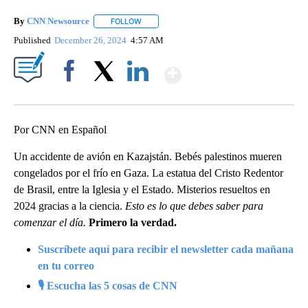
By
CNN Newsource
FOLLOW
FOLLOW "" TO RECEIVE NOTIFICATIONS ABOU
Published
December 26, 2024
4:57 AM
Show More
Facebook
X
LinkedIn
Por CNN en Español
Un accidente de avión en Kazajstán. Bebés palestinos mueren
congelados por el frío en Gaza. La estatua del Cristo Redentor
de Brasil, entre la Iglesia y el Estado. Misterios resueltos en
2024 gracias a la ciencia.
Esto es lo que debes saber para
comenzar el día.
Primero la verdad.
Suscríbete aquí para recibir el newsletter cada mañana
en tu correo
🎙 Escucha las 5 cosas de CNN