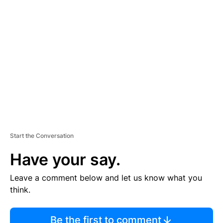
TI
S
E
M
E
N
T
Start the Conversation
Have your say.
Leave a comment below and let us know what you
think.
Be the first to comment