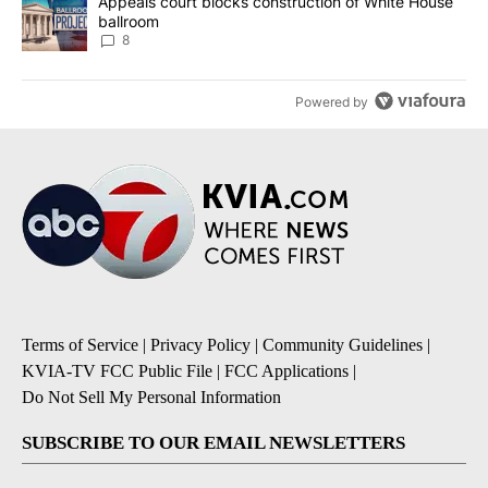
A trending article titled "Appeals court blocks construction of W
Appeals court blocks construction of White House
ballroom
8
Powered by
Terms of Service
|
Privacy Policy
|
Community Guidelines
|
KVIA-TV FCC Public File
|
FCC Applications
|
Do Not Sell My Personal Information
SUBSCRIBE TO OUR EMAIL NEWSLETTERS