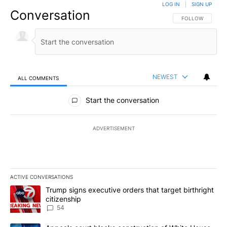
LOG IN
|
SIGN UP
Conversation
FOLLOW THIS CO
FOLLOW
NEWEST
ALL COMMENTS
All Comments
Start the conversation
ADVERTISEMENT
ACTIVE CONVERSATIONS
The following is a list of the most commented articles in the last 7
A trending article titled "Trump signs executive orders that targe
Trump signs executive orders that target birthright
citizenship
54