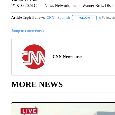
™ & © 2024 Cable News Network, Inc., a Warner Bros. Discove
Article Topic Follows:
CNN - Spanish
0 Follower
FOLLOW
FOLLOW "CNN - S
Jump to comments ↓
CNN Newsource
MORE NEWS