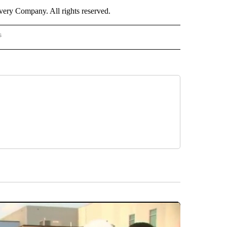
ry Company. All rights reserved.
s
PANISH" TO RECEIVE NOTIFICATIONS ABOUT NEW PAGES ON "CNN - SPANISH".