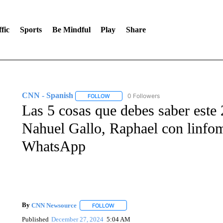
fic
Sports
Be Mindful
Play
Share
CNN - Spanish
0 Followers
FOLLOW
FOLLOW "CNN - SPANISH" TO RECEIVE NO
Las 5 cosas que debes saber este 
Nahuel Gallo, Raphael con linfoma
WhatsApp
By
CNN Newsource
FOLLOW
FOLLOW "" TO RECEIVE NOTIFICATIONS 
Published
December 27, 2024
5:04 AM