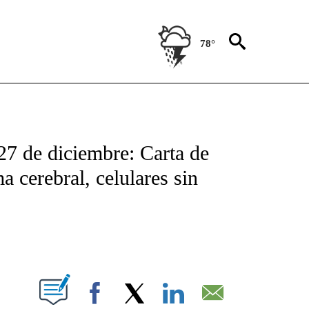
78°
TIFICATIONS ABOUT NEW PAGES ON "CNN - SPANISH".
27 de diciembre: Carta de
 cerebral, celulares sin
ABOUT NEW PAGES ON "".
Facebook
X
LinkedIn
Email