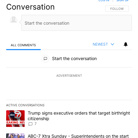
LOG IN
|
SIGN UP
Conversation
FOLLOW THIS CO
FOLLOW
NEWEST
ALL COMMENTS
All Comments
Start the conversation
ADVERTISEMENT
ACTIVE CONVERSATIONS
The following is a list of the most commented articles in the last 7
A trending article titled "Trump signs executive orders that targe
Trump signs executive orders that target birthright
citizenship
7
A trending article titled "ABC-7 Xtra Sunday - Superintendents o
ABC-7 Xtra Sunday - Superintendents on the start