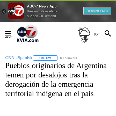
ABC-7 News App
DOWNLOAD
Breaking News Alerts
& Video On Demand
Skip
to
85°
Content
CNN - Spanish
0 Followers
FOLLOW
FOLLOW "CNN - SPANISH" TO RECEIVE NOTIFI
Pueblos originarios de Argentina
temen por desalojos tras la
derogación de la emergencia
territorial indígena en el país