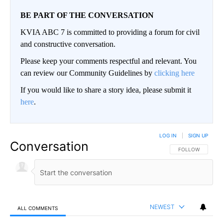
BE PART OF THE CONVERSATION
KVIA ABC 7 is committed to providing a forum for civil
and constructive conversation.
Please keep your comments respectful and relevant. You
can review our Community Guidelines by
clicking here
If you would like to share a story idea, please submit it
here
.
LOG IN
|
SIGN UP
Conversation
FOLLOW THIS CO
FOLLOW
NEWEST
ALL COMMENTS
All Comments