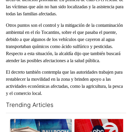
las víctimas que aún no han sido localizadas y la asistencia para
todas las familias afectadas.
Otros puntos son el control y la mitigación de la contaminación
ambiental en el río Tocantins, sobre el que pasaba el puente,
debido a que algunos de los vehículos que cayeron al agua
transportaban químicos como ácido sulfúrico y pesticidas.
Respecto a esta situación, la alcaldía dijo que también buscará
atender las posibles afectaciones a la salud pública.
El decreto también contempla que las autoridades trabajen para
restablecer la movilidad en la zona y brinden apoyo a las
actividades económicas afectadas, como la agricultura, la pesca
y el comercio local.
Trending Articles
The following is a list of the most commented articles in the last 7
A trending article titled "Appeals court blocks construction o
A trending article titled "Tru