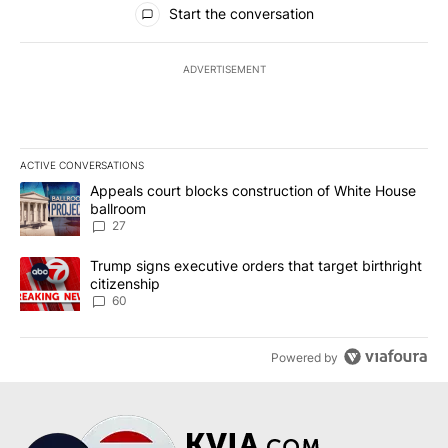
Start the conversation
ADVERTISEMENT
ACTIVE CONVERSATIONS
The following is a list of the most commented articles in the last 7
A trending article titled "Appeals court blocks construction of W
Appeals court blocks construction of White House
ballroom
27
A trending article titled "Trump signs executive orders that targe
Trump signs executive orders that target birthright
citizenship
60
Powered by