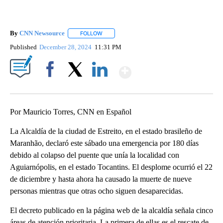
By
CNN Newsource
FOLLOW
FOLLOW "" TO RECEIVE NOTIFICATIONS ABOU
Published
December 28, 2024
11:31 PM
Show More
Facebook
X
LinkedIn
Por Mauricio Torres, CNN en Español
La Alcaldía de la ciudad de Estreito, en el estado brasileño de
Maranhão, declaró este sábado una emergencia por 180 días
debido al colapso del puente que unía la localidad con
Aguiarnópolis, en el estado Tocantins. El desplome ocurrió el 22
de diciembre y hasta ahora ha causado la muerte de nueve
personas mientras que otras ocho siguen desaparecidas.
El decreto publicado en la página web de la alcaldía señala cinco
áreas de atención prioritaria. La primera de ellas es el rescate de