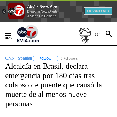
ABC-7 News App
DOWNLOAD
Breaking News Alerts
& Video On Demand
Skip
to
77°
Content
CNN - Spanish
0 Followers
FOLLOW
FOLLOW "CNN - SPANISH" TO RECEIVE NOTIFI
Alcaldía en Brasil, declara
emergencia por 180 días tras
colapso de puente que causó la
muerte de al menos nueve
personas