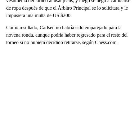
vestimenta del torneo al usar jeans, y luego se negó a cambiarse
de ropa después de que el Árbitro Principal se lo solicitara y le
impusiera una multa de US $200.
Como resultado, Carlsen no habría sido emparejado para la
novena ronda, aunque podría haber regresado para el resto del
torneo si no hubiera decidido retirarse, según Chess.com.
A
D
V
E
R
TI
S
E
M
E
N
T