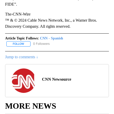
FIDE”.
The-CNN-Wire
™ & © 2024 Cable News Network, Inc., a Warner Bros.
Discovery Company. All rights reserved.
Article Topic Follows:
CNN - Spanish
0 Followers
FOLLOW
FOLLOW "CNN - SPANISH" TO RECEIVE NOTIFICATIONS ABOUT NE
Jump to comments ↓
CNN Newsource
MORE NEWS