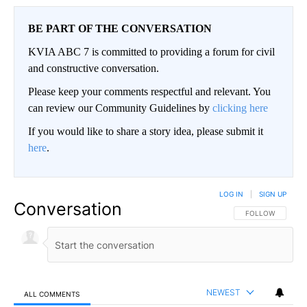
BE PART OF THE CONVERSATION
KVIA ABC 7 is committed to providing a forum for civil
and constructive conversation.
Please keep your comments respectful and relevant. You
can review our Community Guidelines by
clicking here
If you would like to share a story idea, please submit it
here
.
LOG IN
|
SIGN UP
Conversation
FOLLOW THIS CO
FOLLOW
NEWEST
ALL COMMENTS