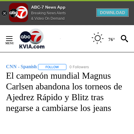
ABC-7 News App
DOWNLOAD
Breaking News Alerts
& Video On Demand
Skip
to
76°
Content
CNN - Spanish
0 Followers
FOLLOW
FOLLOW "CNN - SPANISH" TO RECEIVE NOTIFI
El campeón mundial Magnus
Carlsen abandona los torneos de
Ajedrez Rápido y Blitz tras
negarse a cambiarse los jeans