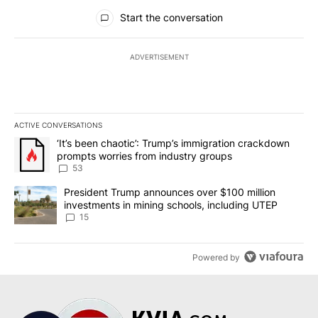
All Comments
Start the conversation
ADVERTISEMENT
ACTIVE CONVERSATIONS
The following is a list of the most commented articles in the last 7
A trending article titled "‘It’s been chaotic’: Trump’s immigrati
‘It’s been chaotic’: Trump’s immigration crackdown
prompts worries from industry groups
53
A trending article titled "President Trump announces over $100 m
President Trump announces over $100 million
investments in mining schools, including UTEP
15
Powered by