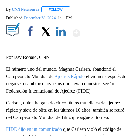
By
CNN Newsource
FOLLOW
FOLLOW "" TO RECEIVE NOTIFICATIONS ABOU
Published
December 28, 2024
1:11 PM
Show More
Facebook
X
LinkedIn
Por Issy Ronald, CNN
El número uno del mundo, Magnus Carlsen, abandonó el
Campeonato Mundial de
Ajedrez Rápido
el viernes después de
negarse a cambiarse los jeans que llevaba puestos, según la
Federación Internacional de Ajedrez (FIDE).
Carlsen, quien ha ganado cinco títulos mundiales de ajedrez
rápido y siete de blitz en los últimos 10 años, también se retiró
del Campeonato Mundial de Blitz que sigue al torneo.
FIDE dijo en un comunicado
que Carlsen violó el código de