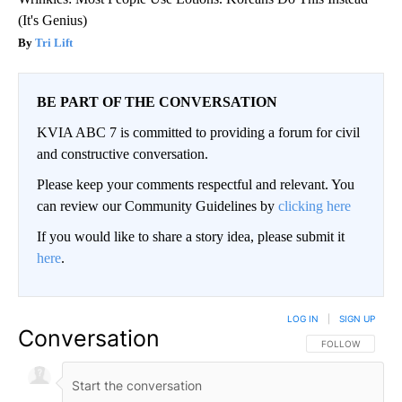
(It's Genius)
Tri Lift
BE PART OF THE CONVERSATION
KVIA ABC 7 is committed to providing a forum for civil
and constructive conversation.
Please keep your comments respectful and relevant. You
can review our Community Guidelines by
clicking here
If you would like to share a story idea, please submit it
here
.
LOG IN
|
SIGN UP
Conversation
FOLLOW THIS CO
FOLLOW