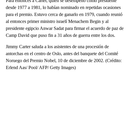
Para entonces a Carter, quien se desempeñó como presidente
desde 1977 a 1981, lo habían nominado en repetidas ocasiones
para el premio. Estuvo cerca de ganarlo en 1979, cuando reunió
al entonces primer ministro israelí Menachem Begin y al
presidente egipcio Anwar Sadat para firmar el acuerdo de paz de
Camp David que puso fin a 31 años de guerra entre los dos.
Jimmy Carter saluda a los asistentes de una procesión de
antorchas en el centro de Oslo, antes del banquete del Comité
Noruego del Premio Nobel, 10 de diciembre de 2002. (Crédito:
Erlend Aas/ Pool/ AFP/ Getty Images)
A
D
V
E
R
TI
S
E
M
E
N
T