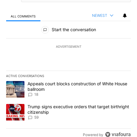
NEWEST
ALL COMMENTS
All Comments
Start the conversation
ADVERTISEMENT
ACTIVE CONVERSATIONS
The following is a list of the most commented articles in the last 7
A trending article titled "Appeals court blocks construction of W
Appeals court blocks construction of White House
ballroom
18
A trending article titled "Trump signs executive orders that targe
Trump signs executive orders that target birthright
citizenship
59
Powered by