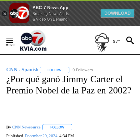
ABC-7 News App
DOWNLOAD
Breaking News Alerts
& Video On Demand
Skip
to
97°
Content
CNN - Spanish
0 Followers
FOLLOW
FOLLOW "CNN - SPANISH" TO RECEIVE NOTIFI
¿Por qué ganó Jimmy Carter el
Premio Nobel de la Paz en 2002?
By
CNN Newsource
FOLLOW
FOLLOW "" TO RECEIVE NOTIFICATIONS ABOU
Published
December 29, 2024
4:34 PM