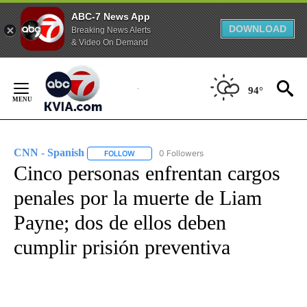
ABC-7 News App
DOWNLOAD
Breaking News Alerts
& Video On Demand
Skip
to
94°
Content
CNN - Spanish
0 Followers
FOLLOW
FOLLOW "CNN - SPANISH" TO RECEIVE NOTIFI
Cinco personas enfrentan cargos
penales por la muerte de Liam
Payne; dos de ellos deben
cumplir prisión preventiva