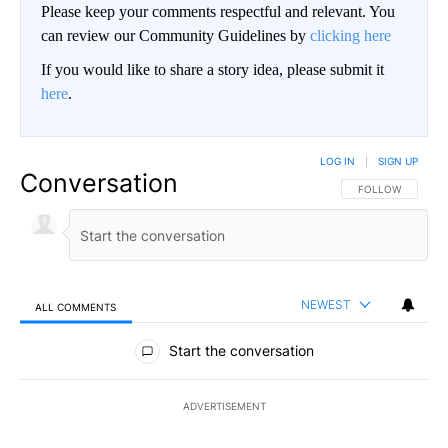
Please keep your comments respectful and relevant. You
can review our Community Guidelines by
clicking here
If you would like to share a story idea, please submit it
here
.
LOG IN
|
SIGN UP
Conversation
FOLLOW THIS CO
FOLLOW
NEWEST
ALL COMMENTS
All Comments
Start the conversation
ADVERTISEMENT