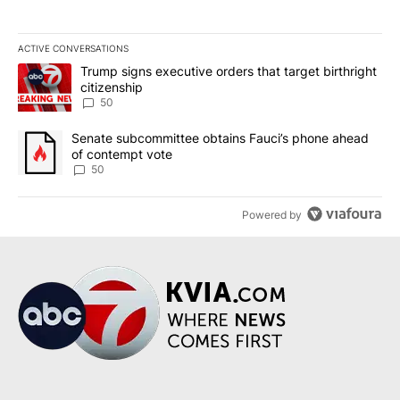
ACTIVE CONVERSATIONS
The following is a list of the most commented articles in the last 7
A trending article titled "Trump signs executive orders that targe
Trump signs executive orders that target birthright
citizenship
50
A trending article titled "Senate subcommittee obtains Fauci’s 
Senate subcommittee obtains Fauci’s phone ahead
of contempt vote
50
Powered by