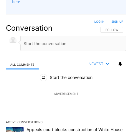
here
.
LOG IN
|
SIGN UP
Conversation
FOLLOW THIS CO
FOLLOW
NEWEST
ALL COMMENTS
All Comments
Start the conversation
ADVERTISEMENT
ACTIVE CONVERSATIONS
The following is a list of the most commented articles in the last 7
A trending article titled "Appeals court blocks construction of W
Appeals court blocks construction of White House