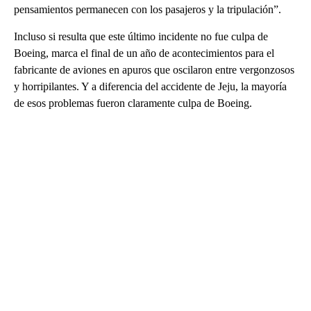
pensamientos permanecen con los pasajeros y la tripulación”.
Incluso si resulta que este último incidente no fue culpa de
Boeing, marca el final de un año de acontecimientos para el
fabricante de aviones en apuros que oscilaron entre vergonzosos
y horripilantes. Y a diferencia del accidente de Jeju, la mayoría
de esos problemas fueron claramente culpa de Boeing.
A
D
V
E
R
TI
S
E
M
E
N
T