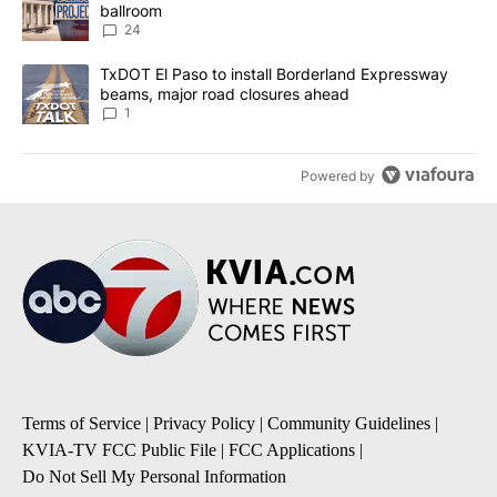
ballroom
24
A trending article titled "TxDOT El Paso to install Borderland E
TxDOT El Paso to install Borderland Expressway
beams, major road closures ahead
1
Powered by
Terms of Service
|
Privacy Policy
|
Community Guidelines
|
KVIA-TV FCC Public File
|
FCC Applications
|
Do Not Sell My Personal Information