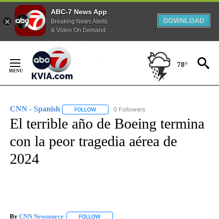
ABC-7 News App
DOWNLOAD
Breaking News Alerts
& Video On Demand
Skip
to
78°
Content
CNN - Spanish
0 Followers
FOLLOW
FOLLOW "CNN - SPANISH" TO RECEIVE NOTIFI
El terrible año de Boeing termina
con la peor tragedia aérea de
2024
By
CNN Newsource
FOLLOW
FOLLOW "" TO RECEIVE NOTIFICATIONS ABOU