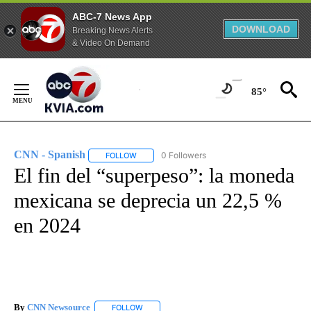
ABC-7 News App
DOWNLOAD
Breaking News Alerts
& Video On Demand
Skip
to
85°
Content
CNN - Spanish
0 Followers
FOLLOW
FOLLOW "CNN - SPANISH" TO RECEIVE NOTIFI
El fin del “superpeso”: la moneda
mexicana se deprecia un 22,5 %
en 2024
By
CNN Newsource
FOLLOW
FOLLOW "" TO RECEIVE NOTIFICATIONS ABOU