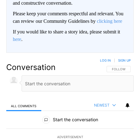
and constructive conversation.
Please keep your comments respectful and relevant. You
can review our Community Guidelines by
clicking here
If you would like to share a story idea, please submit it
here
.
LOG IN
|
SIGN UP
Conversation
FOLLOW THIS CO
FOLLOW
NEWEST
ALL COMMENTS
All Comments
Start the conversation
ADVERTISEMENT