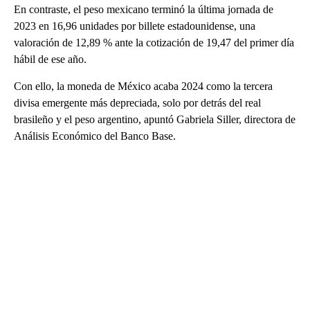
En contraste, el peso mexicano terminó la última jornada de
2023 en 16,96 unidades por billete estadounidense, una
valoración de 12,89 % ante la cotización de 19,47 del primer día
hábil de ese año.
Con ello, la moneda de México acaba 2024 como la tercera
divisa emergente más depreciada, solo por detrás del real
brasileño y el peso argentino, apuntó Gabriela Siller, directora de
Análisis Económico del Banco Base.
A
D
V
E
R
TI
S
E
M
E
N
T