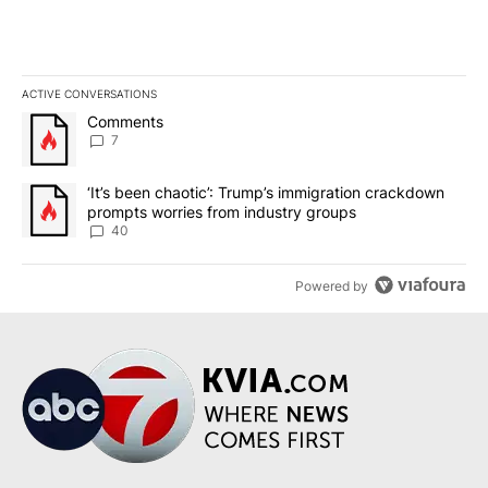
ACTIVE CONVERSATIONS
The following is a list of the most commented articles in the last 7
A trending article titled "Comments" with 7 comments.
Comments
7
A trending article titled "‘It’s been chaotic’: Trump’s immigrati
‘It’s been chaotic’: Trump’s immigration crackdown
prompts worries from industry groups
40
Powered by