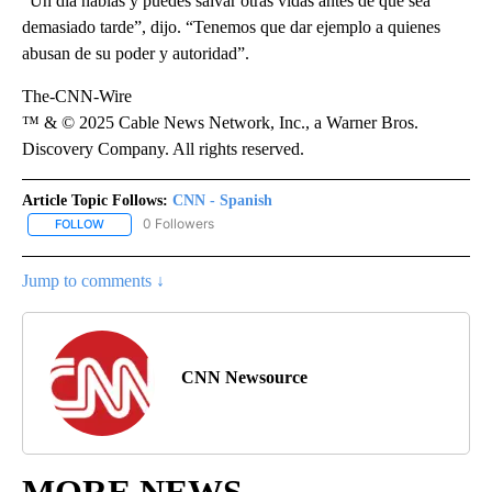
“Un día hablas y puedes salvar otras vidas antes de que sea
demasiado tarde”, dijo. “Tenemos que dar ejemplo a quienes
abusan de su poder y autoridad”.
The-CNN-Wire
™ & © 2025 Cable News Network, Inc., a Warner Bros.
Discovery Company. All rights reserved.
Article Topic Follows:
CNN - Spanish
0 Followers
FOLLOW
FOLLOW "CNN - SPANISH" TO RECEIVE NOTIFICATIONS ABOUT NE
Jump to comments ↓
CNN Newsource
MORE NEWS