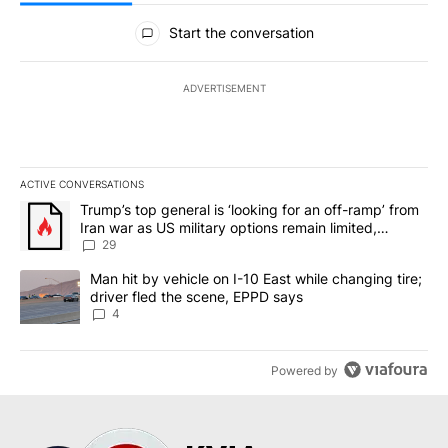
All Comments
Start the conversation
ADVERTISEMENT
ACTIVE CONVERSATIONS
The following is a list of the most commented articles in the last 7
A trending article titled "Trump’s top general is ‘looking for an o
Trump’s top general is ‘looking for an off-ramp’ from
Iran war as US military options remain limited,
sources say
29
A trending article titled "Man hit by vehicle on I-10 East while c
Man hit by vehicle on I-10 East while changing tire;
driver fled the scene, EPPD says
4
Powered by