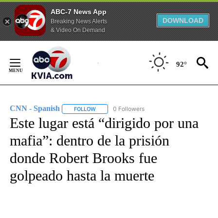
ABC-7 News App
DOWNLOAD
Breaking News Alerts
& Video On Demand
Skip
to
92°
Content
CNN - Spanish
0 Followers
FOLLOW
FOLLOW "CNN - SPANISH" TO RECEIVE NOTIFI
Este lugar está “dirigido por una
mafia”: dentro de la prisión
donde Robert Brooks fue
golpeado hasta la muerte