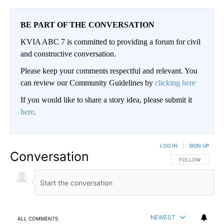
BE PART OF THE CONVERSATION
KVIA ABC 7 is committed to providing a forum for civil
and constructive conversation.
Please keep your comments respectful and relevant. You
can review our Community Guidelines by
clicking here
If you would like to share a story idea, please submit it
here
.
LOG IN
|
SIGN UP
Conversation
FOLLOW THIS CO
FOLLOW
NEWEST
ALL COMMENTS