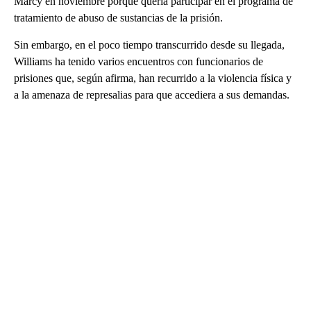
Marcy en noviembre porque quería participar en el programa de
tratamiento de abuso de sustancias de la prisión.
Sin embargo, en el poco tiempo transcurrido desde su llegada,
Williams ha tenido varios encuentros con funcionarios de
prisiones que, según afirma, han recurrido a la violencia física y
a la amenaza de represalias para que accediera a sus demandas.
A
D
V
E
R
TI
S
E
M
E
N
T