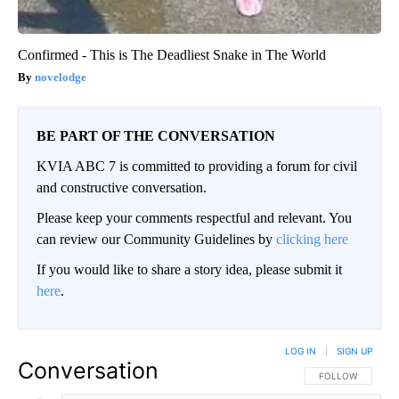
Confirmed - This is The Deadliest Snake in The World
novelodge
BE PART OF THE CONVERSATION
KVIA ABC 7 is committed to providing a forum for civil
and constructive conversation.
Please keep your comments respectful and relevant. You
can review our Community Guidelines by
clicking here
If you would like to share a story idea, please submit it
here
.
LOG IN
|
SIGN UP
Conversation
FOLLOW THIS CO
FOLLOW