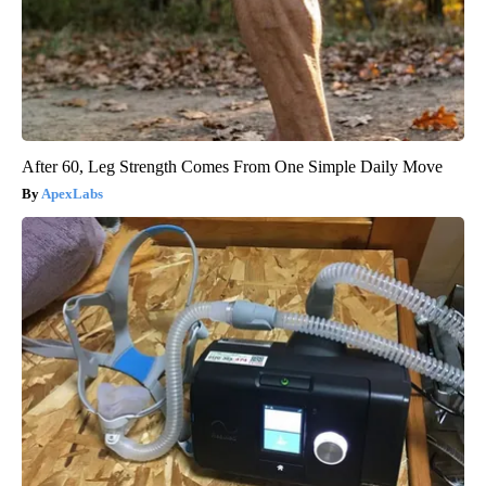
After 60, Leg Strength Comes From One Simple Daily Move
ApexLabs