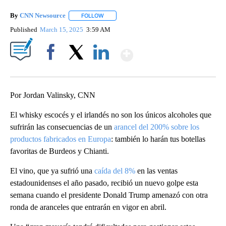
By
CNN Newsource
FOLLOW
FOLLOW "" TO RECEIVE NOTIFICATIONS ABOU
Published
March 15, 2025
3:59 AM
Show More
Facebook
X
LinkedIn
Por Jordan Valinsky, CNN
El whisky escocés y el irlandés no son los únicos alcoholes que
sufrirán las consecuencias de un
arancel del 200% sobre los
productos fabricados en Europa
: también lo harán tus botellas
favoritas de Burdeos y Chianti.
El vino, que ya sufrió una
caída del 8%
en las ventas
estadounidenses el año pasado, recibió un nuevo golpe esta
semana cuando el presidente Donald Trump amenazó con otra
ronda de aranceles que entrarán en vigor en abril.