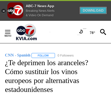
ABC-7 News App
DOWNLOAD
Breaking News Alerts
& Video On Demand
Skip
to
78°
Content
CNN - Spanish
0 Followers
FOLLOW
FOLLOW "CNN - SPANISH" TO RECEIVE NOTIFI
¿Te deprimen los aranceles?
Cómo sustituir los vinos
europeos por alternativas
estadounidenses