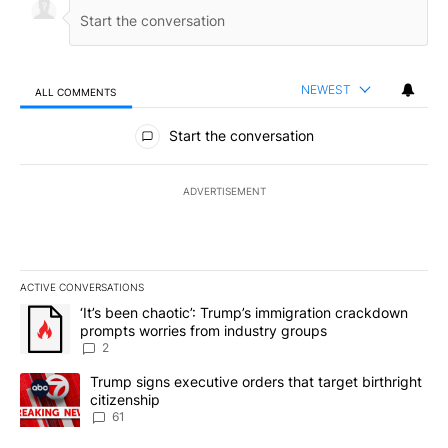
NEWEST
ALL COMMENTS
All Comments
Start the conversation
ADVERTISEMENT
ACTIVE CONVERSATIONS
The following is a list of the most commented articles in the last 7
A trending article titled "‘It’s been chaotic’: Trump’s immigrati
‘It’s been chaotic’: Trump’s immigration crackdown
prompts worries from industry groups
2
A trending article titled "Trump signs executive orders that targe
Trump signs executive orders that target birthright
citizenship
61