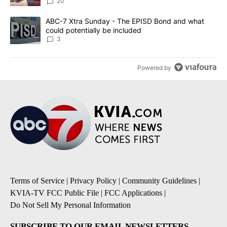
20
A trending article titled "ABC-7 Xtra Sunday - The EPISD Bond a
ABC-7 Xtra Sunday - The EPISD Bond and what
could potentially be included
3
Powered by
Terms of Service
|
Privacy Policy
|
Community Guidelines
|
KVIA-TV FCC Public File
|
FCC Applications
|
Do Not Sell My Personal Information
SUBSCRIBE TO OUR EMAIL NEWSLETTERS