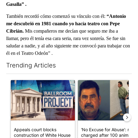
Gasalla” .
También recordó cómo comenzó su vínculo con él:
“Antonio
me descubrió en 1981 cuando yo hacía teatro con Pepe
Cibrián.
Mis compañeros me decían que seguro me iba a
llamar, pero él tenía esa cara seria, rara vez sonreía. Se fue sin
saludar a nadie, y al año siguiente me convocó para trabajar con
él en el Teatro Odeón” .
Trending Articles
The following is a list of the most commented articles in the last 7
A trending article titled "Appeals court blocks construction o
A trending article titled "'N
Appeals court blocks
'No Excuse for Abuse': man
construction of White House
charged after 100 animals