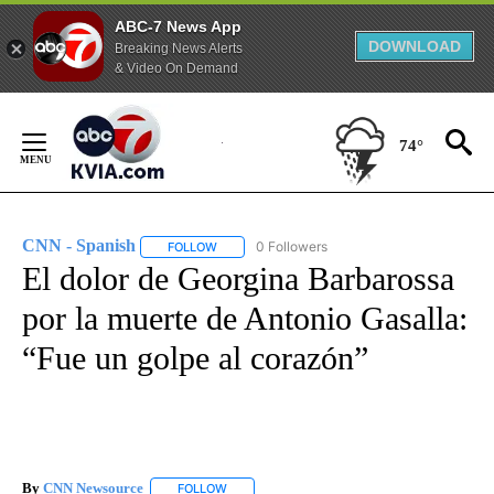
ABC-7 News App
DOWNLOAD
Breaking News Alerts
& Video On Demand
Skip
to
74°
Content
CNN - Spanish
0 Followers
FOLLOW
FOLLOW "CNN - SPANISH" TO RECEIVE NOTIFI
El dolor de Georgina Barbarossa
por la muerte de Antonio Gasalla:
“Fue un golpe al corazón”
By
CNN Newsource
FOLLOW
FOLLOW "" TO RECEIVE NOTIFICATIONS ABOU