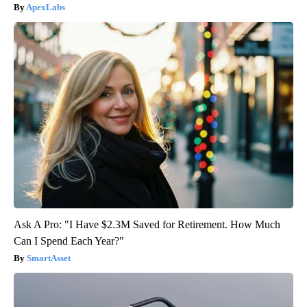
ApexLabs
Ask A Pro: "I Have $2.3M Saved for Retirement. How Much
Can I Spend Each Year?"
SmartAsset