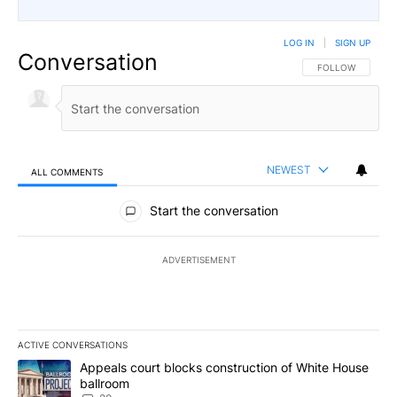
LOG IN
|
SIGN UP
Conversation
FOLLOW THIS CO
FOLLOW
NEWEST
ALL COMMENTS
All Comments
Start the conversation
ADVERTISEMENT
ACTIVE CONVERSATIONS
The following is a list of the most commented articles in the last 7
A trending article titled "Appeals court blocks construction of W
Appeals court blocks construction of White House
ballroom