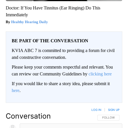
Doctor: If You Have Tinnitus (Ear Ringing) Do This
Immediately
Healthy Hearing Daily
BE PART OF THE CONVERSATION
KVIA ABC 7 is committed to providing a forum for civil
and constructive conversation.
Please keep your comments respectful and relevant. You
can review our Community Guidelines by
clicking here
If you would like to share a story idea, please submit it
here
.
LOG IN
|
SIGN UP
Conversation
FOLLOW THIS CO
FOLLOW