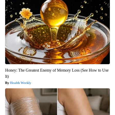
Honey: The Greatest Enemy of Memory Loss (See How to Use
It)
Health Weekly