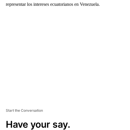
representar los intereses ecuatorianos en Venezuela.
A
D
V
E
R
TI
S
E
M
E
N
T
Start the Conversation
Have your say.