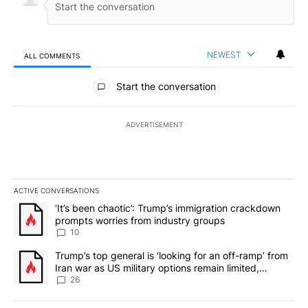
NEWEST
ALL COMMENTS
All Comments
Start the conversation
ADVERTISEMENT
ACTIVE CONVERSATIONS
The following is a list of the most commented articles in the last 7
A trending article titled "‘It’s been chaotic’: Trump’s immigrati
‘It’s been chaotic’: Trump’s immigration crackdown
prompts worries from industry groups
10
A trending article titled "Trump’s top general is ‘looking for an o
Trump’s top general is ‘looking for an off-ramp’ from
Iran war as US military options remain limited,
sources say
26