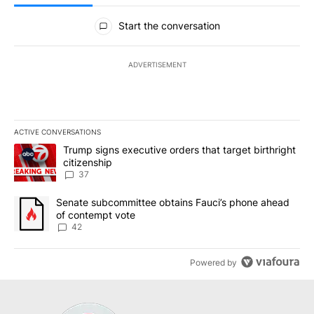
All Comments
Start the conversation
ADVERTISEMENT
ACTIVE CONVERSATIONS
The following is a list of the most commented articles in the last 7
A trending article titled "Trump signs executive orders that targe
Trump signs executive orders that target birthright
citizenship
37
A trending article titled "Senate subcommittee obtains Fauci’s 
Senate subcommittee obtains Fauci’s phone ahead
of contempt vote
42
Powered by