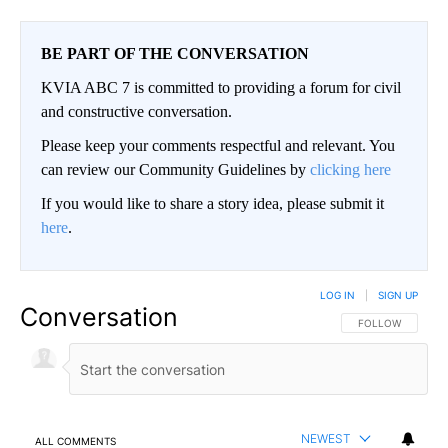
BE PART OF THE CONVERSATION
KVIA ABC 7 is committed to providing a forum for civil
and constructive conversation.
Please keep your comments respectful and relevant. You
can review our Community Guidelines by
clicking here
If you would like to share a story idea, please submit it
here
.
LOG IN
|
SIGN UP
Conversation
FOLLOW THIS CO
FOLLOW
NEWEST
ALL COMMENTS