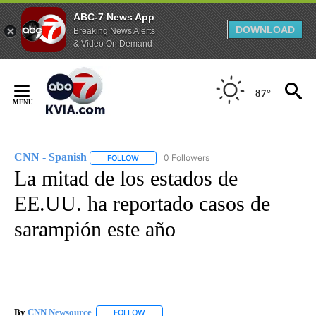
ABC-7 News App
DOWNLOAD
Breaking News Alerts
& Video On Demand
Skip
to
87°
Content
CNN - Spanish
0 Followers
FOLLOW
FOLLOW "CNN - SPANISH" TO RECEIVE NOTIFI
La mitad de los estados de
EE.UU. ha reportado casos de
sarampión este año
By
CNN Newsource
FOLLOW
FOLLOW "" TO RECEIVE NOTIFICATIONS ABOU