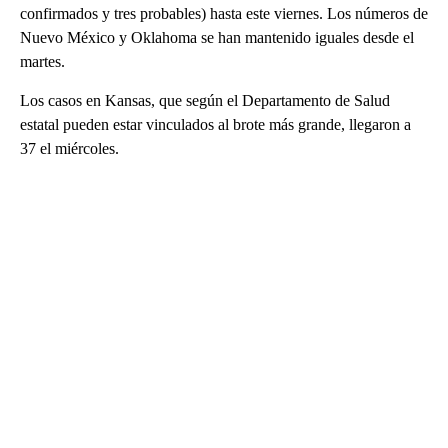
confirmados y tres probables) hasta este viernes. Los números de
Nuevo México y Oklahoma se han mantenido iguales desde el
martes.
Los casos en Kansas, que según el Departamento de Salud
estatal pueden estar vinculados al brote más grande, llegaron a
37 el miércoles.
A
D
V
E
R
TI
S
E
M
E
N
T